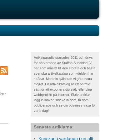
Artikelparadis startades 2011 och drivs
för närvarande av Staffan Sundblad. Vi
har som mål att bli den största och bästa
svenska artikelkatalog som världen har
skådat. Med din hjälp kan vi göra detta
möjligt. En artikelkatalog är ett perfekt
sätt för att exponera dig själv eller dina
skor
webbprojekt på internet. Skriv artiklar,
lägg in länkar, skicka in dom, få dom
publicerade och se din business växa för
varje dag!
Senaste artiklarna:
Kunskap i vardagen i en allt