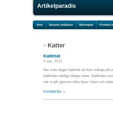
Artikelparadis
Hem
Senaste artiklarna
Skrivregler
Fördelar m
Katter
Kattmat
5 sep. 2012
När man säger kattmat så drar många på sm
kattfoder väldigt viktiga saker. Kattfoder v
när vi går igenom olika faser i livet och sätt
Fortsätt läs →