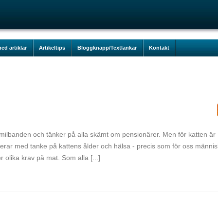
ed artiklar
Artikeltips
Bloggknapp/Textlänkar
Kontakt
ilbanden och tänker på alla skämt om pensionärer. Men för katten är
arierar med tanke på kattens ålder och hälsa - precis som för oss männi
er olika krav på mat. Som alla [...]