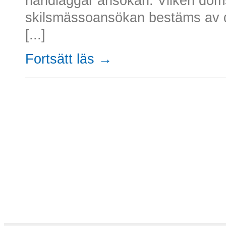
handläggar ansökan. Vilken dom
skilsmässoansökan bestäms av d
[...]
Fortsätt läs →