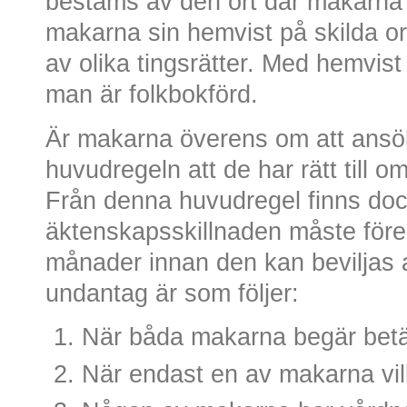
bestäms av den ort där makarna 
makarna sin hemvist på skilda o
av olika tingsrätter. Med hemvist
man är folkbokförd.
Är makarna överens om att ansö
huvudregeln att de har rätt till 
Från denna huvudregel finns doc
äktenskapsskillnaden måste för
månader innan den kan beviljas
undantag är som följer:
När båda makarna begär betä
När endast en av makarna vill