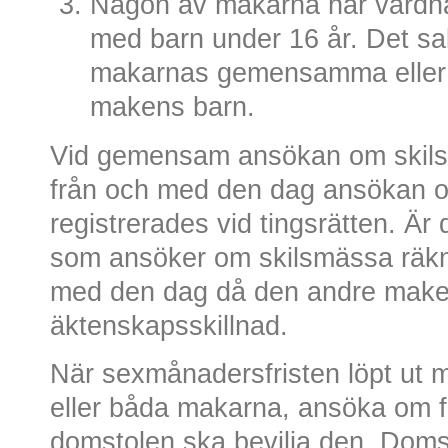
Någon av makarna har vårdn
med barn under 16 år. Det sa
makarnas gemensamma eller 
makens barn.
Vid gemensam ansökan om skils
från och med den dag ansökan o
registrerades vid tingsrätten. Ä
som ansöker om skilsmässa räkn
med den dag då den andre mak
äktenskapsskillnad.
När sexmånadersfristen löpt ut
eller båda makarna, ansöka om ful
domstolen ska bevilja den. Doms