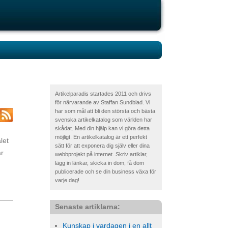
Artikelparadis startades 2011 och drivs
för närvarande av Staffan Sundblad. Vi
har som mål att bli den största och bästa
svenska artikelkatalog som världen har
skådat. Med din hjälp kan vi göra detta
möjligt. En artikelkatalog är ett perfekt
let
sätt för att exponera dig själv eller dina
ar
webbprojekt på internet. Skriv artiklar,
lägg in länkar, skicka in dom, få dom
publicerade och se din business växa för
varje dag!
Senaste artiklarna:
Kunskap i vardagen i en allt