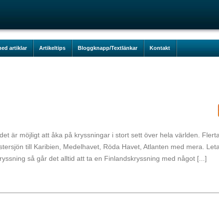
ed artiklar
Artikeltips
Bloggknapp/Textlänkar
Kontakt
et är möjligt att åka på kryssningar i stort sett över hela världen. Flerta
tersjön till Karibien, Medelhavet, Röda Havet, Atlanten med mera. Let
e kryssning så går det alltid att ta en Finlandskryssning med något [...]