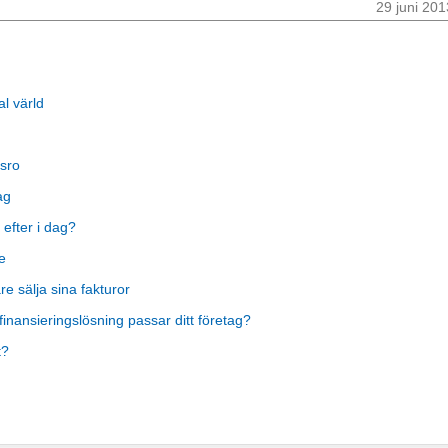
29 juni 201
al värld
sro
ag
 efter i dag?
e
 sälja sina fakturor
finansieringslösning passar ditt företag?
t?