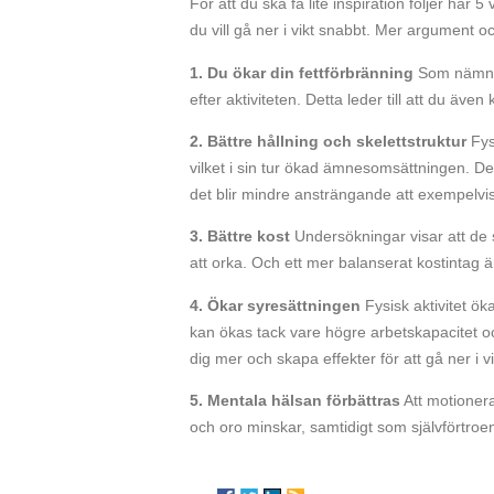
För att du ska få lite inspiration följer här 
du vill gå ner i vikt snabbt. Mer argument oc
1. Du ökar din fettförbränning
Som nämnts 
efter aktiviteten. Detta leder till att du äve
2. Bättre hållning och skelettstruktur
Fys
vilket i sin tur ökad ämnesomsättningen. De
det blir mindre ansträngande att exempelvis gå
3. Bättre kost
Undersökningar visar att de
att orka. Och ett mer balanserat kostintag är p
4. Ökar syresättningen
Fysisk aktivitet ök
kan ökas tack vare högre arbetskapacitet och
dig mer och skapa effekter för att gå ner i v
5. Mentala hälsan förbättras
Att motioner
och oro minskar, samtidigt som självförtroe