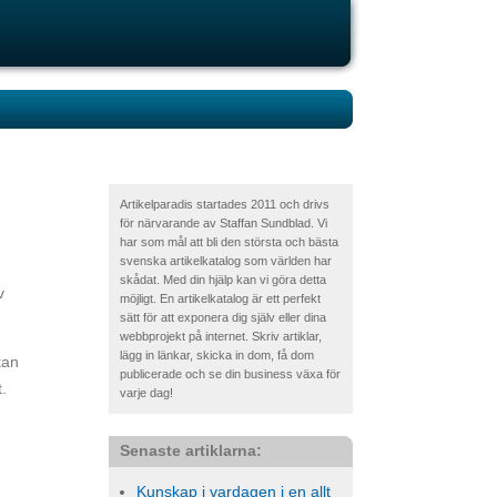
Artikelparadis startades 2011 och drivs
för närvarande av Staffan Sundblad. Vi
har som mål att bli den största och bästa
svenska artikelkatalog som världen har
skådat. Med din hjälp kan vi göra detta
v
möjligt. En artikelkatalog är ett perfekt
sätt för att exponera dig själv eller dina
webbprojekt på internet. Skriv artiklar,
lägg in länkar, skicka in dom, få dom
kan
publicerade och se din business växa för
t.
varje dag!
Senaste artiklarna:
Kunskap i vardagen i en allt