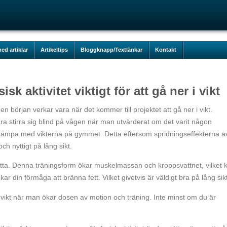
ed artiklar
Artikeltips
Bloggknapp/Textlänkar
Kontakt
sisk aktivitet viktigt för att gå ner i vikt
l en början verkar vara när det kommer till projektet att gå ner i vikt.
ra stirra sig blind på vågen när man utvärderat om det varit någon
er kämpa med vikterna på gymmet. Detta eftersom spridningseffekterna a
h nyttigt på lång sikt.
detta. Denna träningsform ökar muskelmassan och kroppsvattnet, vilket 
ar din förmåga att bränna fett. Vilket givetvis är väldigt bra på lång sik
 vikt när man ökar dosen av motion och träning. Inte minst om du är