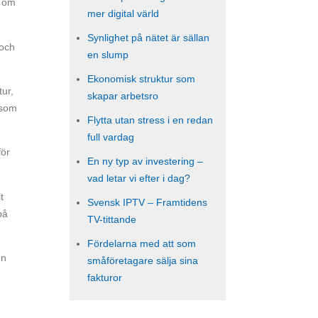
å om
mer digital värld
Synlighet på nätet är sällan
 och
en slump
Ekonomisk struktur som
tur,
skapar arbetsro
rsom
Flytta utan stress i en redan
full vardag
för
En ny typ av investering –
vad letar vi efter i dag?
t
Svensk IPTV – Framtidens
på
TV-tittande
Fördelarna med att som
on
småföretagare sälja sina
fakturor