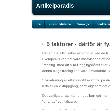
Artikelparadis
Hem
Senaste artiklarna
Skrivregler
Fördelar m
5 faktorer - därför är fy
Det är inte alltid saker och ting är vad de til
Exempelvis kan det vara missvisande att ba
"mening" med att slita i joggingspåret ell
denna slags träning kan vara omfattande - oc
Styrketräning är ett klassiskt exempel på 
leda till en viktuppgång, samtidigt som det ök
Det vanliga är att man omedelbart går ner i
"otränad" sen tidigare.