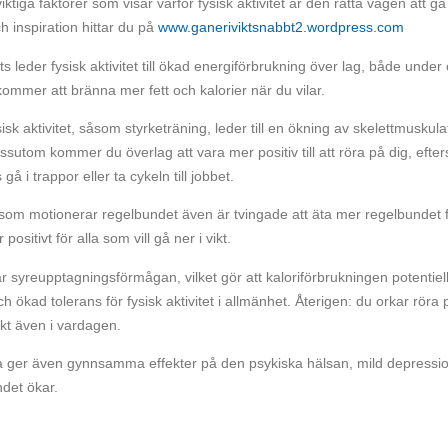
5 viktiga faktorer som visar varför fysisk aktivitet är den rätta vägen att g
h inspiration hittar du på
www.ganeriviktsnabbt2.wordpress.com
leder fysisk aktivitet till ökad energiförbrukning över lag, både under
n kommer att bränna mer fett och kalorier när du vilar.
isk aktivitet, såsom styrketräning, leder till en ökning av skelettmuskula
ssutom kommer du överlag att vara mer positiv till att röra på dig, efte
 i trappor eller ta cykeln till jobbet.
 som motionerar regelbundet även är tvingade att äta mer regelbundet 
ositivt för alla som vill gå ner i vikt.
ar syreupptagningsförmågan, vilket gör att kaloriförbrukningen potentiell
 ökad tolerans för fysisk aktivitet i allmänhet. Återigen: du orkar röra 
ikt även i vardagen.
a ger även gynnsamma effekter på den psykiska hälsan, mild depressi
ndet ökar.