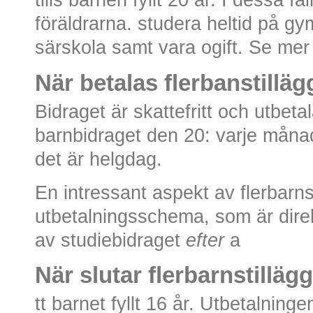
tills barnen fyllt 20 år. I dessa 
föräldrarna. studera heltid på g
särskola samt vara ogift. Se me
När betalas flerbanstilläg
Bidraget är skattefritt och utbe
barnbidraget den 20: varje måna
det är helgdag.
En intressant aspekt av flerbarns
utbetalningsschema, som är direkt
av studiebidraget
efter
a
När slutar flerbarnstilläg
tt barnet fyllt 16 år. Utbetalnin