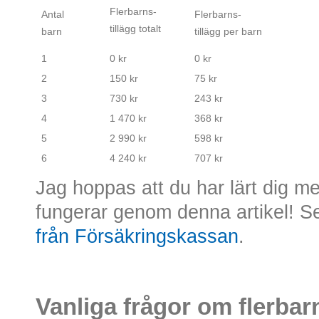
Flerbarns-
Antal
Flerbarns-
tillägg totalt
barn
tillägg per barn
1
0 kr
0 kr
2
150 kr
75 kr
3
730 kr
243 kr
4
1 470 kr
368 kr
5
2 990 kr
598 kr
6
4 240 kr
707 kr
Jag hoppas att du har lärt dig me
fungerar genom denna artikel! 
från Försäkringskassan
.
Vanliga frågor om flerbar