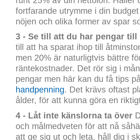
runt 25% av din nettolön. Håller
fortfarande utrymme i din budget 
nöjen och olika former av spar s
3 - Se till att du har pengar t
till att ha sparat ihop till åtmi
men 20% är naturligtvis bättre fö
räntekostnader. Det rör sig i må
pengar men här kan du få tips p
handpenning
. Det krävs oftast pl
ålder, för att kunna göra en rikti
4 - Låt inte känslorna ta över
D
och målmedveten för att nå såhär
att ge sig ut och leta, håll dig i sk