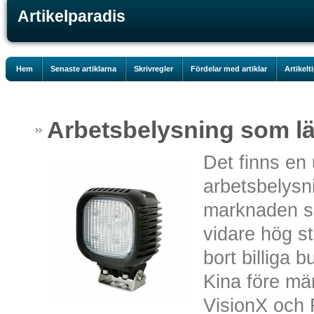
Artikelparadis
Hem
Senaste artiklarna
Skrivregler
Fördelar med artiklar
Artikelt
Arbetsbelysning som lä
Det finns en 
arbetsbelysn
marknaden so
vidare hög st
bort billiga 
Kina före m
VisionX och 