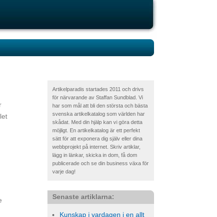
Artikelparadis startades 2011 och drivs
för närvarande av Staffan Sundblad. Vi
r
har som mål att bli den största och bästa
svenska artikelkatalog som världen har
let
skådat. Med din hjälp kan vi göra detta
möjligt. En artikelkatalog är ett perfekt
sätt för att exponera dig själv eller dina
webbprojekt på internet. Skriv artiklar,
lägg in länkar, skicka in dom, få dom
publicerade och se din business växa för
varje dag!
Senaste artiklarna:
e
Kunskap i vardagen i en allt