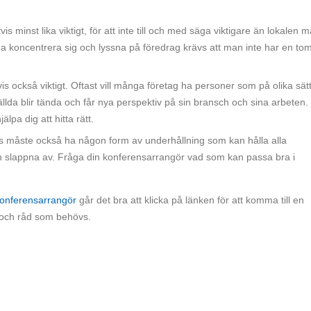
vis minst lika viktigt, för att inte till och med säga viktigare än lokalen 
na koncentrera sig och lyssna på föredrag krävs att man inte har en to
gtvis också viktigt. Oftast vill många företag ha personer som på olika sät
ällda blir tända och får nya perspektiv på sin bransch och sina arbeten.
lpa dig att hitta rätt.
 måste också ha någon form av underhållning som kan hålla alla
ch slappna av. Fråga din konferensarrangör vad som kan passa bra i
konferensarrangör
går det bra att klicka på länken för att komma till en
 och råd som behövs.