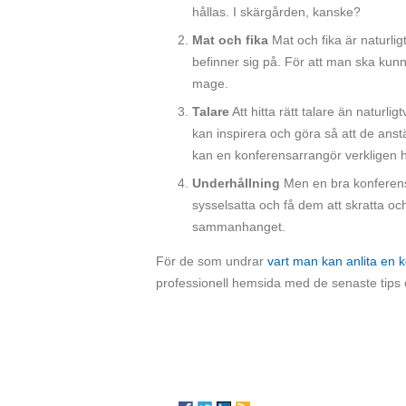
hållas. I skärgården, kanske?
Mat och fika
Mat och fika är naturligt
befinner sig på. För att man ska kun
mage.
Talare
Att hitta rätt talare än naturli
kan inspirera och göra så att de anst
kan en konferensarrangör verkligen hjä
Underhållning
Men en bra konferens
sysselsatta och få dem att skratta o
sammanhanget.
För de som undrar
vart man kan anlita en 
professionell hemsida med de senaste tips