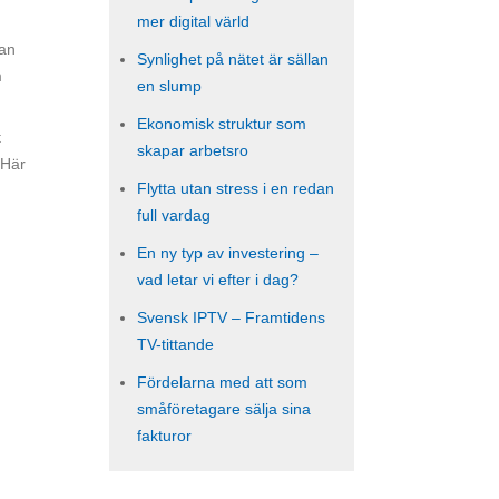
mer digital värld
man
Synlighet på nätet är sällan
m
en slump
Ekonomisk struktur som
t
skapar arbetsro
 Här
Flytta utan stress i en redan
full vardag
En ny typ av investering –
vad letar vi efter i dag?
Svensk IPTV – Framtidens
TV-tittande
Fördelarna med att som
småföretagare sälja sina
fakturor