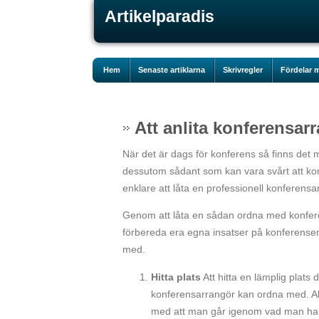
Artikelparadis
Hem
Senaste artiklarna
Skrivregler
Fördelar m
Att anlita konferensar
När det är dags för konferens så finns det
dessutom sådant som kan vara svårt att kom
enklare att låta en professionell konferens
Genom att låta en sådan ordna med konferen
förbereda era egna insatser på konferens
med.
Hitta plats
Att hitta en lämplig plat
konferensarrangör kan ordna med. Allt
med att man går igenom vad man har 