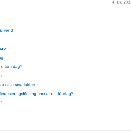
4 jan. 201
al värld
sro
ag
 efter i dag?
e
 sälja sina fakturor
finansieringslösning passar ditt företag?
t?