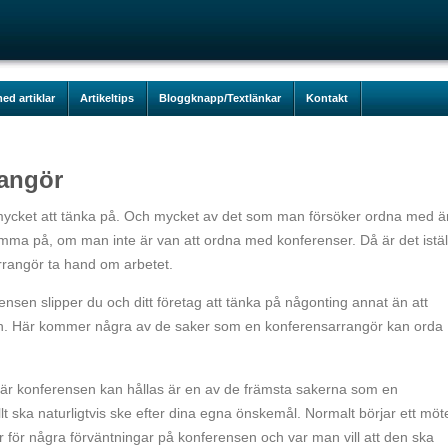
ed artiklar
Artikeltips
Bloggknapp/Textlänkar
Kontakt
rangör
 mycket att tänka på. Och mycket av det som man försöker ordna med ä
ma på, om man inte är van att ordna med konferenser. Då är det istäl
arrangör ta hand om arbetet.
sen slipper du och ditt företag att tänka på någonting annat än att
en. Här kommer några av de saker som en konferensarrangör kan orda
s där konferensen kan hållas är en av de främsta sakerna som en
 ska naturligtvis ske efter dina egna önskemål. Normalt börjar ett möt
för några förväntningar på konferensen och var man vill att den ska