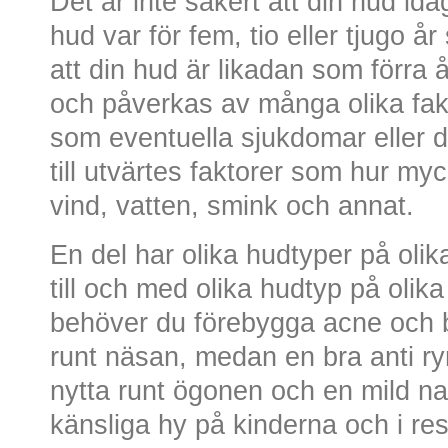
Det är inte säkert att din hud i
hud var för fem, tio eller tjugo å
att din hud är likadan som förra 
och påverkas av många olika fakto
som eventuella sjukdomar eller d
till utvärtes faktorer som hur myc
vind, vatten, smink och annat.
En del har olika hudtyper på oli
till och med olika hudtyp på olik
behöver du förebygga acne och b
runt näsan, medan en bra anti ry
nytta runt ögonen och en mild n
känsliga hy på kinderna och i re