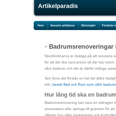
Artikelparadis
Hem
Senaste artiklarna
Skrivregler
Fördelar m
Badrumsrenoveringar 
Stockholmarna är duktiga på att renovera 
för att det ska vara precis så där top notch,
våra badrum och det är därför många sats
Sen finns det förstås en hel del äldre fastig
info,
besök Bad och Rum som utför badrums
Hur lång tid ska en badrum
Badrumsrenovering kan vara en utdragen his
annanstans eller springa till grannen för a
offerter hos olika hantverkare och kontroller