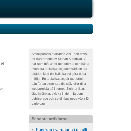
Artikelparadis startades 2011 och drivs
för närvarande av Staffan Sundblad. Vi
met
har som mål att bli den största och bästa
svenska artikelkatalog som världen har
skådat. Med din hjälp kan vi göra detta
möjligt. En artikelkatalog är ett perfekt
sätt för att exponera dig själv eller dina
er
webbprojekt på internet. Skriv artiklar,
lägg in länkar, skicka in dom, få dom
publicerade och se din business växa för
varje dag!
Senaste artiklarna:
Kunskap i vardagen i en allt