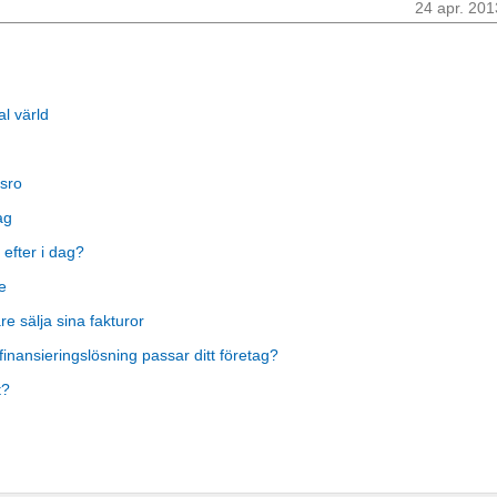
24 apr. 201
al värld
sro
ag
 efter i dag?
e
 sälja sina fakturor
finansieringslösning passar ditt företag?
t?