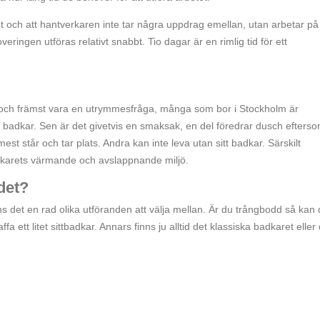
aktet och att hantverkaren inte tar några uppdrag emellan, utan arbetar på
eringen utföras relativt snabbt. Tio dagar är en rimlig tid för ett
 och främst vara en utrymmesfråga, många som bor i Stockholm är
ör badkar. Sen är det givetvis en smaksak, en del föredrar dusch efters
mest står och tar plats. Andra kan inte leva utan sitt badkar. Särskilt
badkarets värmande och avslappnande miljö.
det?
ns det en rad olika utföranden att välja mellan. Är du trångbodd så kan
a ett litet sittbadkar. Annars finns ju alltid det klassiska badkaret eller