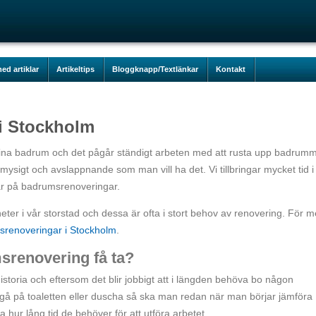
ed artiklar
Artikeltips
Bloggknapp/Textlänkar
Kontakt
i Stockholm
sina badrum och det pågår ständigt arbeten med att rusta upp badrum
 mysigt och avslappnande som man vill ha det. Vi tillbringar mycket tid i
ar på badrumsrenoveringar.
heter i vår storstad och dessa är ofta i stort behov av renovering. För m
renoveringar i Stockholm
.
srenovering få ta?
toria och eftersom det blir jobbigt att i längden behöva bo någon
tt gå på toaletten eller duscha så ska man redan när man börjar jämföra
a hur lång tid de behöver för att utföra arbetet.