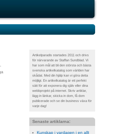
Artikelparadis startades 2011 och drivs
för närvarande av Staffan Sundblad. Vi
,
har som mål att bli den största och bästa
svenska artikelkatalog som världen har
ga
skådat. Med din hjälp kan vi göra detta
möjligt. En artikelkatalog är ett perfekt
sätt för att exponera dig själv eller dina
webbprojekt på internet. Skriv artiklar,
lägg in länkar, skicka in dom, få dom
publicerade och se din business växa för
varje dag!
Senaste artiklarna:
Kunskap i vardagen i en allt