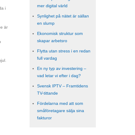
mer digital värld
da i
Synlighet på nätet är sällan
en slump
de är
Ekonomisk struktur som
skapar arbetsro
p
Flytta utan stress i en redan
full vardag
jul.
En ny typ av investering –
vad letar vi efter i dag?
Svensk IPTV – Framtidens
TV-tittande
Fördelarna med att som
småföretagare sälja sina
fakturor