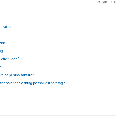
25 jan. 201
al värld
sro
ag
 efter i dag?
e
 sälja sina fakturor
finansieringslösning passar ditt företag?
t?