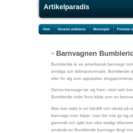
Artikelparadis
Hem
Senaste artiklarna
Skrivregler
Fördelar m
Barnvagnen Bumbleri
Bumbleride är en amerikansk barnvagn som j
smidiga och lättmanövrerade. Bumbleride är 
eller för dig som uppskattar skogspromenad
Denna barnvagn tar sig fram i stort sett öve
Bumbleride Indie finns både som en barnvag
Man kan sätta in en hårdlift och vända på suf
barnvagn man köper, man bör inte ge sig u
gammalt och själv kan sitta stadigt efterso
använda en Bumbleride barnvagn långt inna