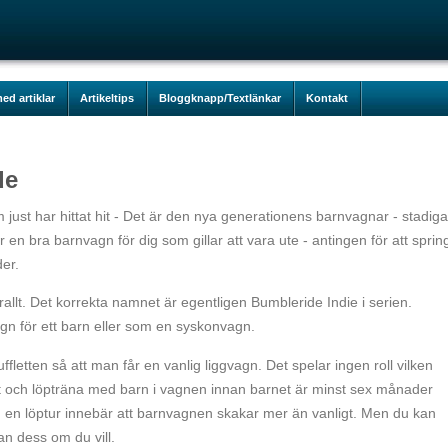
ed artiklar
Artikeltips
Bloggknapp/Textlänkar
Kontakt
de
ust har hittat hit - Det är den nya generationens barnvagnar - stadiga
en bra barnvagn för dig som gillar att vara ute - antingen för att sprin
er.
rallt. Det korrekta namnet är egentligen Bumbleride Indie i serien.
n för ett barn eller som en syskonvagn.
fletten så att man får en vanlig liggvagn. Det spelar ingen roll vilken
t och löpträna med barn i vagnen innan barnet är minst sex månader
m en löptur innebär att barnvagnen skakar mer än vanligt. Men du kan
n dess om du vill.