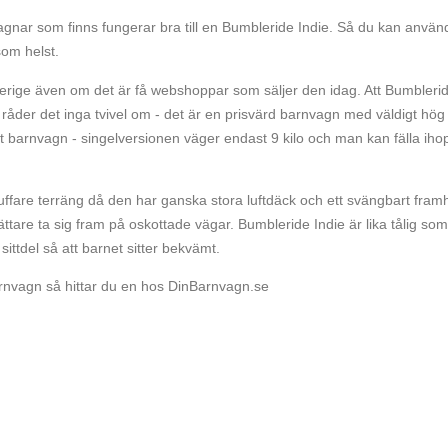
rnvagnar som finns fungerar bra till en Bumbleride Indie. Så du kan använ
som helst.
 Sverige även om det är få webshoppar som säljer den idag. Att Bumbleri
råder det inga tvivel om - det är en prisvärd barnvagn med väldigt hög
tt barnvagn - singelversionen väger endast 9 kilo och man kan fälla iho
fare terräng då den har ganska stora luftdäck och ett svängbart framh
lättare ta sig fram på oskottade vägar. Bumbleride Indie är lika tålig som
ttdel så att barnet sitter bekvämt.
rnvagn så hittar du en hos DinBarnvagn.se