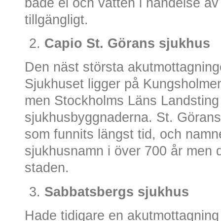
både el och vatten i händelse av a
tillgängligt.
Capio St. Görans sjukhus
Den näst största akutmottagning
Sjukhuset ligger på Kungsholmen 
men Stockholms Läns Landsting 
sjukhusbyggnaderna. St. Görans 
som funnits längst tid, och namne
sjukhusnamn i över 700 år men do
staden.
Sabbatsbergs sjukhus
Hade tidigare en akutmottagnin