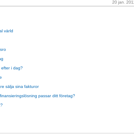
20 jan. 201
al värld
sro
ag
 efter i dag?
e
 sälja sina fakturor
finansieringslösning passar ditt företag?
t?