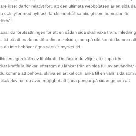
re inser därför relativt fort, att den ultimata webbplatsen är en sida dä
ra och fyller med nytt och färskt innehåll samtidigt som hemsidan är
derhåll.
apar du förutsättningen för att en sådan sida skall växa fram. Inledning
tid på att marknadsföra din artikelsida, men på sikt kan du komma at
en du inte behöver ägna särskilt mycket tid.
deles egen källa av länkkraft. De länkar du väljer att skapa från
et kraftfulla länkar, eftersom du länkar från en sida full av användbar
u komma att behöva, skriva en artikel och länka till en valfri sida som ä
tikelarkiv har du även möjlighet att tjäna pengar på sidan genom att