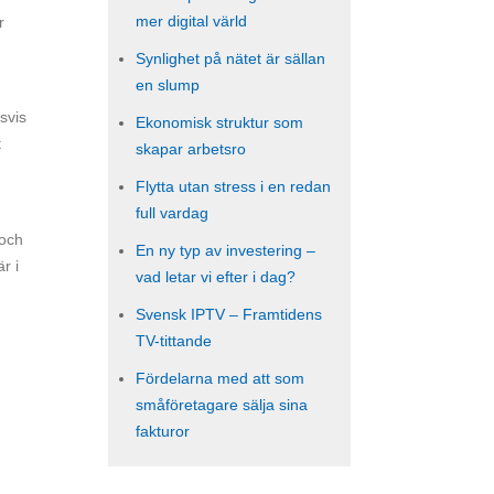
mer digital värld
r
Synlighet på nätet är sällan
en slump
svis
Ekonomisk struktur som
t
skapar arbetsro
Flytta utan stress i en redan
full vardag
 och
En ny typ av investering –
r i
vad letar vi efter i dag?
Svensk IPTV – Framtidens
TV-tittande
Fördelarna med att som
småföretagare sälja sina
fakturor