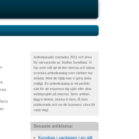
Artikelparadis startades 2011 och drivs
för närvarande av Staffan Sundblad. Vi
er
har som mål att bli den största och bästa
svenska artikelkatalog som världen har
skådat. Med din hjälp kan vi göra detta
va
möjligt. En artikelkatalog är ett perfekt
nkas.
sätt för att exponera dig själv eller dina
webbprojekt på internet. Skriv artiklar,
lägg in länkar, skicka in dom, få dom
flera
publicerade och se din business växa för
ser
varje dag!
Senaste artiklarna:
Kunskap i vardagen i en allt