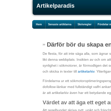
Artikelparadis
Hem
Senaste artiklarna
Skrivregler
Fördelar m
Därför bör du skapa en
De flesta, för att inte säga alla, som ägnar 
likt denna webbplats. Insikten av och om att
synlighet i sökmotorer, är förmodligen det s
och skicka in texter till
artikelarkiv
. Ytterligar
Fördelarna ur ett sökmotoroptimeringsperspek
dofollow-länkar med fullständigt valfri ankart
är att artikelarkiv även har ett betydande e
Värdet av att äga ett eget a
Att regelbundet skriva nytt, unikt och fräsch