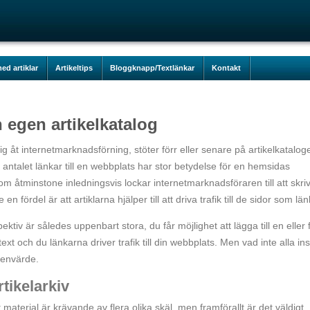
ed artiklar
Artikeltips
Bloggknapp/Textlänkar
Kontakt
 egen artikelkatalog
sig åt internetmarknadsförning, stöter förr eller senare på artikelkatalog
 antalet länkar till en webbplats har stor betydelse för en hemsidas
om åtminstone inledningsvis lockar internetmarknadsföraren till att skri
e en fördel är att artiklarna hjälper till att driva trafik till de sidor som lä
tiv är således uppenbart stora, du får möjlighet att lägga till en eller 
ext och du länkarna driver trafik till din webbplats. Men vad inte alla in
genvärde.
rtikelarkiv
t material är krävande av flera olika skäl, men framförallt är det väldigt