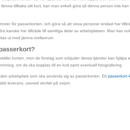
ämna tillbaka sitt kort, kan man enkelt göra så denna person inte kan 
omster för passerkorten, och göra så att vissa personer endast har tilltr
dra kanske har tillträde till samtliga delar av arbetsplatsen. Man kan oc
 bytas ut med jämna mellanrum.
 passerkort?
täller korten, men de företag som erbjuder dessa tjänster kan hjälpa e
formning, om de ska kopplas till en kod samt eventuell fotografering.
 den arbetsplats som ska använda sig av passerkorten. Ett
passerkort 
b leverans, oavsett storlek på volym.