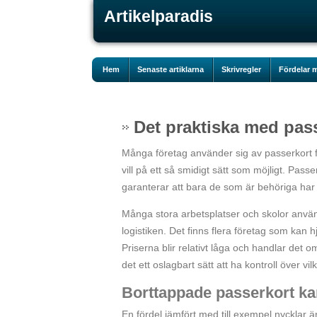
Artikelparadis
Hem
Senaste artiklarna
Skrivregler
Fördelar m
Det praktiska med pas
Många företag använder sig av passerkort 
vill på ett så smidigt sätt som möjligt. Pass
garanterar att bara de som är behöriga har t
Många stora arbetsplatser och skolor använder
logistiken. Det finns flera företag som kan 
Priserna blir relativt låga och handlar det 
det ett oslagbart sätt att ha kontroll över vi
Borttappade passerkort kan
En fördel jämfört med till exempel nycklar är