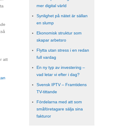
mer digital värld
ta
Synlighet på nätet är sällan
en slump
äde
kså
Ekonomisk struktur som
skapar arbetsro
Flytta utan stress i en redan
full vardag
r att
En ny typ av investering –
vad letar vi efter i dag?
kan
Svensk IPTV – Framtidens
TV-tittande
Fördelarna med att som
småföretagare sälja sina
fakturor