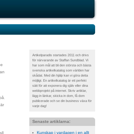
Artikelparadis startades 2011 och drivs
för närvarande av Staffan Sundblad. Vi
de
har som mål att bli den största och bästa
svenska artikelkatalog som världen har
man
skådat. Med din hjälp kan vi göra detta
möjligt. En artikelkatalog är ett perfekt
sätt för att exponera dig själv eller dina
webbprojekt på internet. Skriv artiklar,
lägg in länkar, skicka in dom, få dom
på.
publicerade och se din business växa för
 är
varje dag!
Senaste artiklarna:
Kunskap i vardagen i en allt
ll