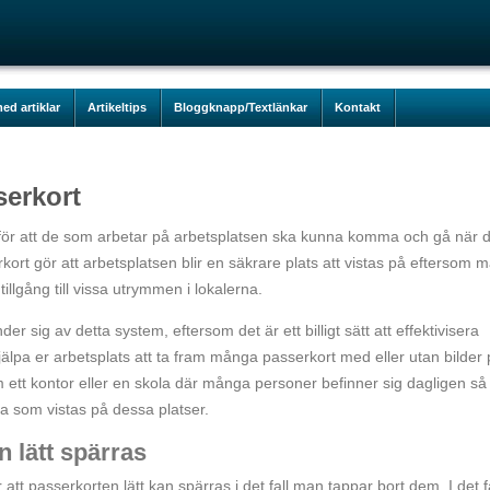
ed artiklar
Artikeltips
Bloggknapp/Textlänkar
Kontakt
serkort
för att de som arbetar på arbetsplatsen ska kunna komma och gå när 
erkort gör att arbetsplatsen blir en säkrare plats att vistas på eftersom 
illgång till vissa utrymmen i lokalerna.
 sig av detta system, eftersom det är ett billigt sätt att effektivisera
hjälpa er arbetsplats att ta fram många passerkort med eller utan bilder 
om ett kontor eller en skola där många personer befinner sig dagligen så
lka som vistas på dessa platser.
 lätt spärras
 att passerkorten lätt kan spärras i det fall man tappar bort dem. I det fa