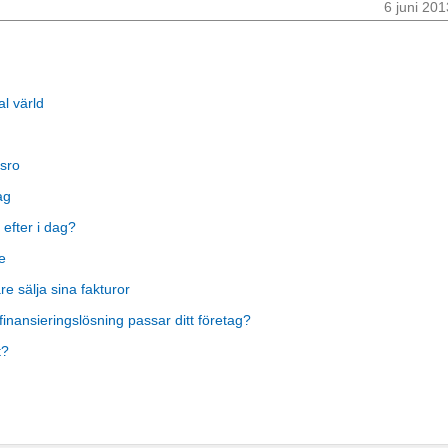
6 juni 201
al värld
sro
ag
 efter i dag?
e
 sälja sina fakturor
finansieringslösning passar ditt företag?
t?