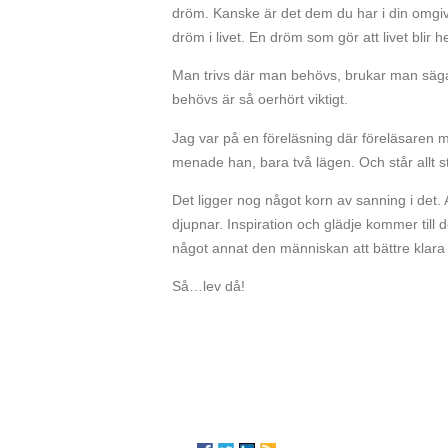
dröm. Kanske är det dem du har i din omgiv
dröm i livet. En dröm som gör att livet blir h
Man trivs där man behövs, brukar man säga. A
behövs är så oerhört viktigt.
Jag var på en föreläsning där föreläsaren me
menade han, bara två lägen. Och står allt sti
Det ligger nog något korn av sanning i det. A
djupnar. Inspiration och glädje kommer ti
något annat den människan att bättre klar
Så…lev då!