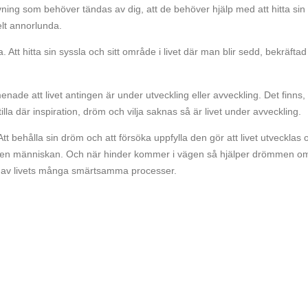
ning som behöver tändas av dig, att de behöver hjälp med att hitta sin
elt annorlunda.
tt hitta sin syssla och sitt område i livet där man blir sedd, bekräfta
nade att livet antingen är under utveckling eller avveckling. Det finns,
lla där inspiration, dröm och vilja saknas så är livet under avveckling.
tt behålla sin dröm och att försöka uppfylla den gör att livet utvecklas 
ll den människan. Och när hinder kommer i vägen så hjälper drömmen o
a av livets många smärtsamma processer.