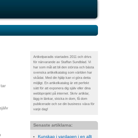
Artikelparadis startades 2011 och drivs
för närvarande av Staffan Sundblad. Vi
har som mål att bli den största och bästa
svenska artikelkatalog som världen har
skådat. Med din hjälp kan vi göra detta
möjligt. En artikelkatalog är ett perfekt
 tar
sätt för att exponera dig själv eller dina
webbprojekt på internet. Skriv artiklar,
lägg in länkar, skicka in dom, få dom
publicerade och se din business växa för
själv
varje dag!
Senaste artiklarna:
n
Kunskap i vardagen i en allt