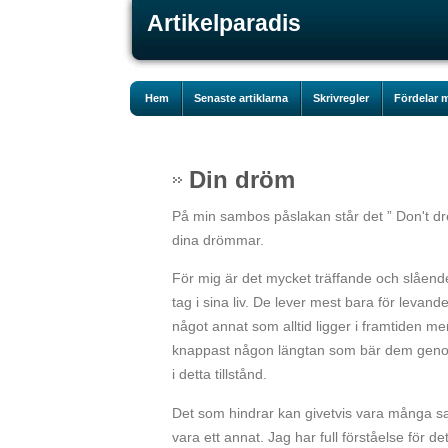
Artikelparadis
Hem
Senaste artiklarna
Skrivregler
Fördelar m
Din dröm
På min sambos påslakan står det ” Don't dream
dina drömmar.
För mig är det mycket träffande och slående.
tag i sina liv. De lever mest bara för levand
något annat som alltid ligger i framtiden me
knappast någon längtan som bär dem genom liv
i detta tillstånd.
Det som hindrar kan givetvis vara många sa
vara ett annat. Jag har full förståelse för 