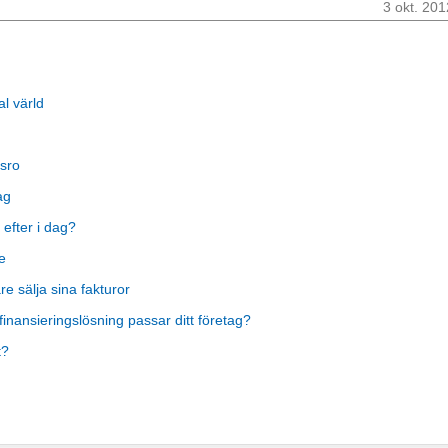
3 okt. 201
al värld
sro
ag
 efter i dag?
e
 sälja sina fakturor
finansieringslösning passar ditt företag?
t?