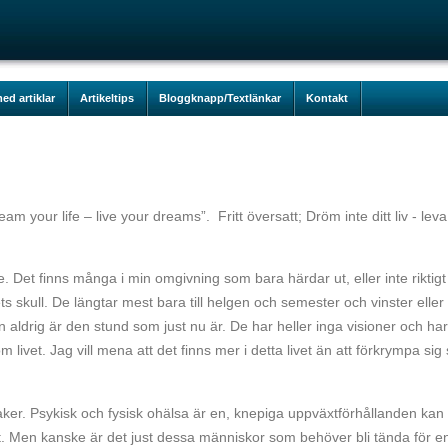
ed artiklar
Artikeltips
Bloggknapp/Textlänkar
Kontakt
 your life – live your dreams”. Fritt översatt; Dröm inte ditt liv - leva
 Det finns många i min omgivning som bara härdar ut, eller inte riktigt
ets skull. De längtar mest bara till helgen och semester och vinster eller
n aldrig är den stund som just nu är. De har heller inga visioner och har
et. Jag vill mena att det finns mer i detta livet än att förkrympa sig 
ker. Psykisk och fysisk ohälsa är en, knepiga uppväxtförhållanden kan
det. Men kanske är det just dessa människor som behöver bli tända för e