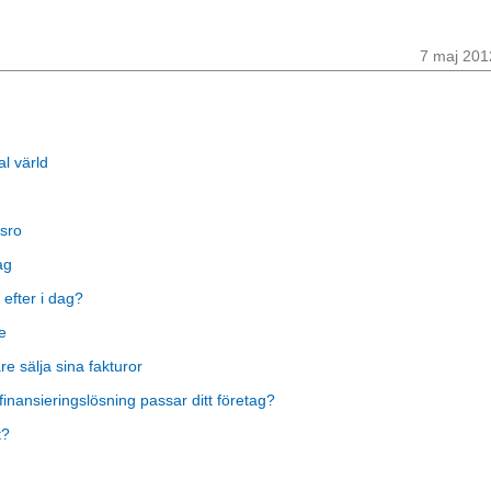
7 maj 201
al värld
sro
ag
 efter i dag?
e
 sälja sina fakturor
finansieringslösning passar ditt företag?
t?