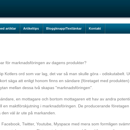
ed artiklar
Artikeltips
Bloggknapp/Textlänkar
Kontakt
ar för marknadsföringen av dagens produkter?
ip Kotlers ord som var lag, det var så man skulle göra - odiskutabelt. U
an kort säga att enligt honom finns en sändare (företaget med produkten)
 ytan mellan dessa två skapas "marknadsföringen".
en sändare, en mottagare och bortom mottagaren ett hav av andra potenti
till en maktförskjutning i marknadsföringen. De producerande företagen
 då den väl är ute på markanden.
gar, Facebook, Twitter, Youtube, Myspace med mera som formligen svä