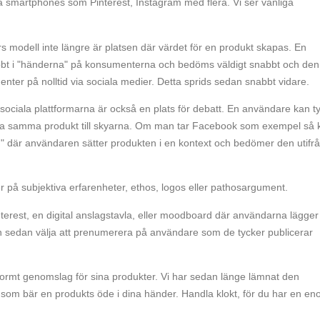
ra smartphones som Pinterest, Instagram med flera. Vi ser vanliga
ers modell inte längre är platsen där värdet för en produkt skapas. En
t i "händerna" på konsumenterna och bedöms väldigt snabbt och den
r på nolltid via sociala medier. Detta sprids sedan snabbt vidare.
De sociala plattformarna är också en plats för debatt. En användare kan t
ja samma produkt till skyarna. Om man tar Facebook som exempel så 
" där användaren sätter produkten i en kontext och bedömer den utifr
 på subjektiva erfarenheter, ethos, logos eller pathosargument.
terest, en digital anslagstavla, eller moodboard där användarna lägge
an sedan välja att prenumerera på användare som de tycker publicerar
normt genomslag för sina produkter. Vi har sedan länge lämnat den
 som bär en produkts öde i dina händer. Handla klokt, för du har en en