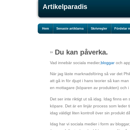
Artikelparadis
Hem
Senaste artiklarna
Skrivregler
Fördelar m
Du kan påverka.
Vad innebär sociala medier,
bloggar
och app
När jag läste marknadsföring så var det Phil
att gå in för djupt i hans teorier så kan m
en mottagare (köparen av produkten) och i
Det ser inte riktigt ut så idag. Idag finns 
köpare. Det är en linjär process som leder 
idag väldigt liten kontroll över sin produkt
Idag har vi sociala medier i form av blog