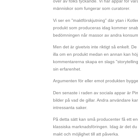
över av folks tyckande. Vi har appar för vå
människor som fungerar som curatorer.
Vi ser en "maktförskjutning" där ytan i Kotl
produkt som produceras idag kommer snabb
bedömningen når massor av andra konsumente
Men det är givetvis inte riktigt så enkelt. 
illa om en produkt medan en annan kan hö
kommentarerna skapa en slags "storytelling
sin erfarenhet.
Argumenten för eller emot produkten bygger
Den senaste i raden av sociala appar är Pin
bilder på vad de gillar. Andra användare k
intressanta saker.
På detta sätt kan små producenter få ett e
klassiska marknadsföringen. Idag är det du
makt och möjlighet till att påverka.