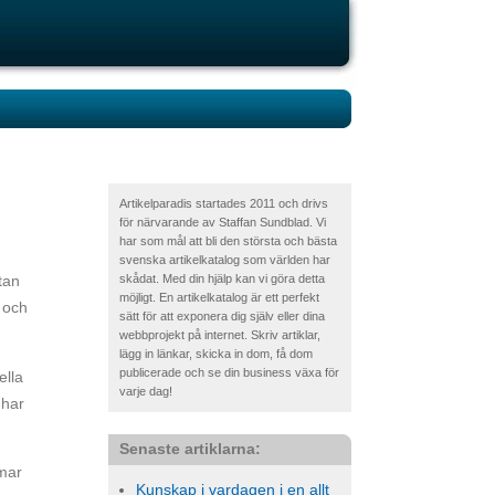
Artikelparadis startades 2011 och drivs
för närvarande av Staffan Sundblad. Vi
har som mål att bli den största och bästa
svenska artikelkatalog som världen har
skådat. Med din hjälp kan vi göra detta
tan
möjligt. En artikelkatalog är ett perfekt
 och
sätt för att exponera dig själv eller dina
webbprojekt på internet. Skriv artiklar,
lägg in länkar, skicka in dom, få dom
publicerade och se din business växa för
ella
varje dag!
 har
Senaste artiklarna:
mmar
Kunskap i vardagen i en allt