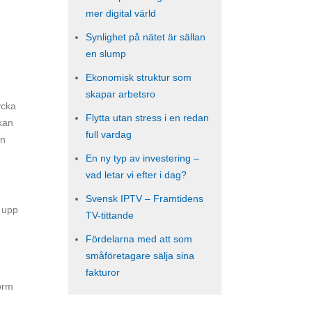
mer digital värld
Synlighet på nätet är sällan
en slump
Ekonomisk struktur som
skapar arbetsro
ycka
Flytta utan stress i en redan
kan
full vardag
ån
En ny typ av investering –
vad letar vi efter i dag?
Svensk IPTV – Framtidens
r upp
TV-tittande
Fördelarna med att som
småföretagare sälja sina
fakturor
orm