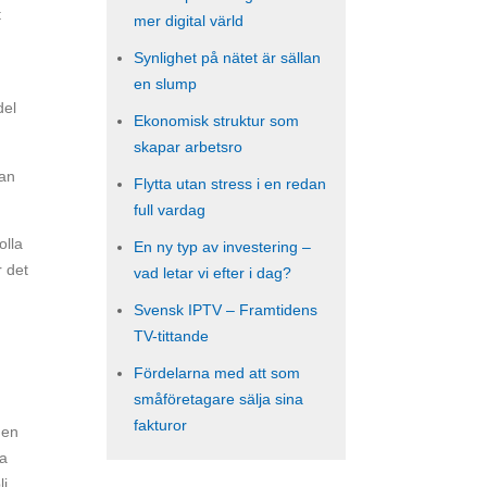
t
mer digital värld
Synlighet på nätet är sällan
en slump
del
Ekonomisk struktur som
skapar arbetsro
tan
Flytta utan stress i en redan
full vardag
olla
En ny typ av investering –
r det
vad letar vi efter i dag?
Svensk IPTV – Framtidens
TV-tittande
Fördelarna med att som
småföretagare sälja sina
fakturor
 en
ra
li