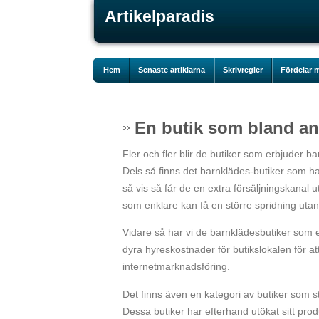
Artikelparadis
Hem
Senaste artiklarna
Skrivregler
Fördelar m
En butik som bland an
Fler och fler blir de butiker som erbjuder ba
Dels så finns det barnklädes-butiker som h
så vis så får de en extra försäljningskanal
som enklare kan få en större spridning uta
Vidare så har vi de barnklädesbutiker som enb
dyra hyreskostnader för butikslokalen för a
internetmarknadsföring.
Det finns även en kategori av butiker som 
Dessa butiker har efterhand utökat sitt pro