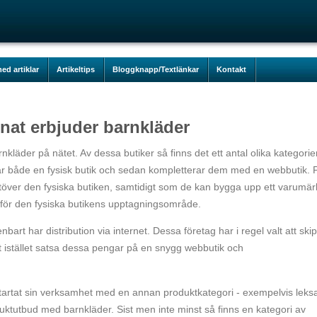
ed artiklar
Artikeltips
Bloggknapp/Textlänkar
Kontakt
nat erbjuder barnkläder
rnkläder på nätet. Av dessa butiker så finns det ett antal olika kategorier
ar både en fysisk butik och sedan kompletterar dem med en webbutik. 
 utöver den fysiska butiken, samtidigt som de kan bygga upp ett varumä
nför den fysiska butikens upptagningsområde.
art har distribution via internet. Dessa företag har i regel valt att ski
tt istället satsa dessa pengar på en snygg webbutik och
startat sin verksamhet med en annan produktkategori - exempelvis leks
duktutbud med barnkläder. Sist men inte minst så finns en kategori av