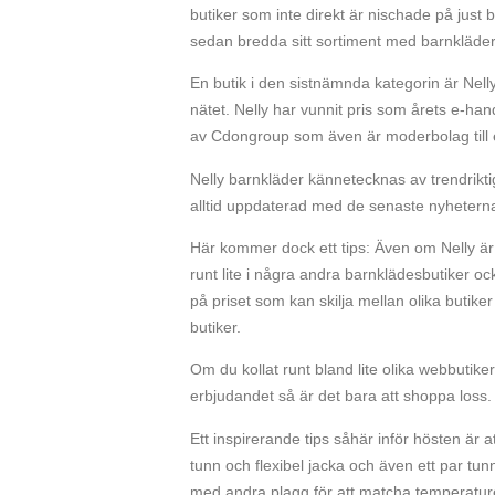
butiker som inte direkt är nischade på just 
sedan bredda sitt sortiment med barnkläder
En butik i den sistnämnda kategorin är Nel
nätet. Nelly har vunnit pris som årets e-han
av Cdongroup som även är moderbolag till 
Nelly barnkläder kännetecknas av trendrik
alltid uppdaterad med de senaste nyhetern
Här kommer dock ett tips: Även om Nelly är 
runt lite i några andra barnklädesbutiker oc
på priset som kan skilja mellan olika butike
butiker.
Om du kollat runt bland lite olika webbutike
erbjudandet så är det bara att shoppa loss.
Ett inspirerande tips såhär inför hösten är
tunn och flexibel jacka och även ett par t
med andra plagg för att matcha temperature