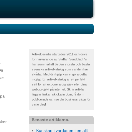
Artikelparadis startades 2011 och drivs
för närvarande av Staffan Sundblad. Vi
.
har som mål att bli den största och bästa
svenska artikelkatalog som världen har
På
skådat. Med din hjälp kan vi göra detta
rke
möjligt. En artikelkatalog är ett perfekt
sätt för att exponera dig själv eller dina
webbprojekt på internet. Skriv artiklar,
lägg in länkar, skicka in dom, få dom
ppa
publicerade och se din business växa för
varje dag!
Senaste artiklarna:
aker.
Kunskap i vardagen i en allt