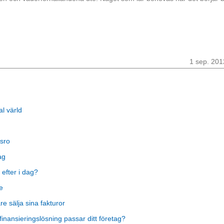
1 sep. 201
al värld
sro
ag
 efter i dag?
e
 sälja sina fakturor
finansieringslösning passar ditt företag?