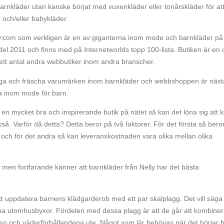
barnkläder utan kanske börjat med vuxenkläder eller tonårskläder för at
 och/eller babykläder.
ly.com som verkligen är en av giganterna inom mode och barnkläder på
del 2011 och finns med på Internetworlds topp 100-lista. Butiken är en 
ett antal andra webbutiker inom andra branscher.
tiga och fräscha varumärken inom barnkläder och webbshoppen är näs
a inom mode för barn.
en mycket bra och inspirerande butik på nätet så kan det löna sig att k
kså. Varför då detta? Detta beror på två faktorer. För det första så bero
r och för det andra så kan leveranskostnaden vara olika mellan olika
r men fortfarande känner att barnkläder från Nelly har det bästa
 att uppdatera barnens klädgarderob med ett par skalplagg. Det vill säga
unna utomhusbyxor. Fördelen med dessa plagg är att de går att kombine
n och väderförhållandena ute. Något som lär behövas när det börjar b