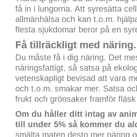
få in i lungorna. Att syresätta cell
allmänhälsa och kan t.o.m. hjälpa
flesta sjukdomar beror på en syre
Få tillräckligt med näring.
Du måste få i dig näring. Det mest
näringsfattigt, så satsa på ekolo
vetenskapligt bevisad att vara mer
och t.o.m. smakar mer. Satsa oc
frukt och grönsaker framför fläsk
Om du håller ditt intag av anim
till under 5% så kommer du ald
smälta maten desto mer näring och