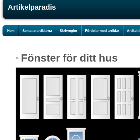
Artikelparadis
Hem
Senaste artiklarna
Skrivregler
Fördelar med artiklar
Artikelt
Fönster för ditt hus