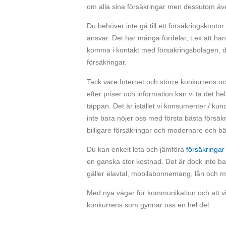
om alla sina försäkringar men dessutom äve
Du behöver inte gå till ett försäkringskont
ansvar. Det har många fördelar, t.ex att ha
komma i kontakt med försäkringsbolagen, du 
försäkringar.
Tack vare Internet och större konkurrens och
efter priser och information kan vi ta det he
täppan. Det är istället vi konsumenter / kun
inte bara nöjer oss med första bästa försäkr
billigare försäkringar och modernare och bä
Du kan enkelt leta och jämföra
försäkringar
en ganska stor kostnad. Det är dock inte ba
gäller elavtal, mobilabonnemang, lån och 
Med nya vägar för kommunikation och att v
konkurrens som gynnar oss en hel del.