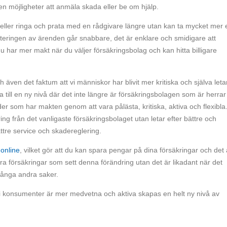
n möjligheter att anmäla skada eller be om hjälp.
or eller ringa och prata med en rådgivare längre utan kan ta mycket mer 
nteringen av ärenden går snabbare, det är enklare och smidigare att
har mer makt när du väljer försäkringsbolag och kan hitta billigare
 även det faktum att vi människor har blivit mer kritiska och själva leta
la till en ny nivå där det inte längre är försäkringsbolagen som är herrar
der som har makten genom att vara pålästa, kritiska, aktiva och flexibla.
ing från det vanligaste försäkringsbolaget utan letar efter bättre och
ttre service och skadereglering.
 online
, vilket gör att du kan spara pengar på dina försäkringar och det 
ra försäkringar som sett denna förändring utan det är likadant när det
många andra saker.
i konsumenter är mer medvetna och aktiva skapas en helt ny nivå av