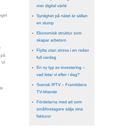
mer digital värld
eget
Synlighet på nätet är sällan
en slump
Ekonomisk struktur som
skapar arbetsro
r
Flytta utan stress i en redan
 på
full vardag
 Vi
En ny typ av investering –
vad letar vi efter i dag?
Svensk IPTV – Framtidens
är
TV-tittande
Fördelarna med att som
småföretagare sälja sina
fakturor