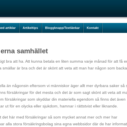
ed artiklar
Artikeltips
Bloggknapp/Textlänkar
Kontakt
derna samhället
tigt bra att ha. Att kunna betala en liten summa varje månad för att få e
smällar är bra och det är skönt att veta att man har någon som backa
ella än någonsin eftersom vi människor äger allt mer dyrbara saker så
finns försäkringar för det mesta och det är som sagt skönt att veta att m
m försäkringar som skyddar din materiella egendom så finns det även
r ut för en olycka eller sjukdom, hamnar i rättstvist eller liknande.
 att det här med försäkringar så som mycket annat mer och mer har
 har alla stora försäkringsbolag sina egna webbsidor där de har informa