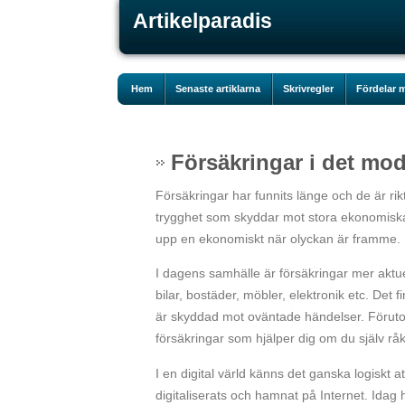
Artikelparadis
Hem
Senaste artiklarna
Skrivregler
Fördelar m
Försäkringar i det mo
Försäkringar har funnits länge och de är rik
trygghet som skyddar mot stora ekonomiska 
upp en ekonomiskt när olyckan är framme.
I dagens samhälle är försäkringar mer aktu
bilar, bostäder, möbler, elektronik etc. Det 
är skyddad mot oväntade händelser. Föruto
försäkringar som hjälper dig om du själv råka
I en digital värld känns det ganska logiskt
digitaliserats och hamnat på Internet. Idag