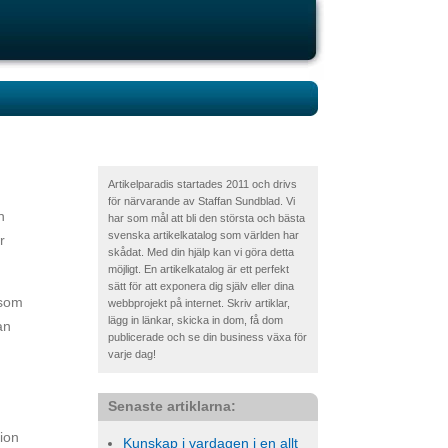
Artikelparadis startades 2011 och drivs
för närvarande av Staffan Sundblad. Vi
n
har som mål att bli den största och bästa
svenska artikelkatalog som världen har
r
skådat. Med din hjälp kan vi göra detta
möjligt. En artikelkatalog är ett perfekt
sätt för att exponera dig själv eller dina
 som
webbprojekt på internet. Skriv artiklar,
lägg in länkar, skicka in dom, få dom
an
publicerade och se din business växa för
varje dag!
Senaste artiklarna:
tion
Kunskap i vardagen i en allt