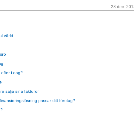
28 dec. 201
al värld
sro
ag
 efter i dag?
e
 sälja sina fakturor
finansieringslösning passar ditt företag?
t?