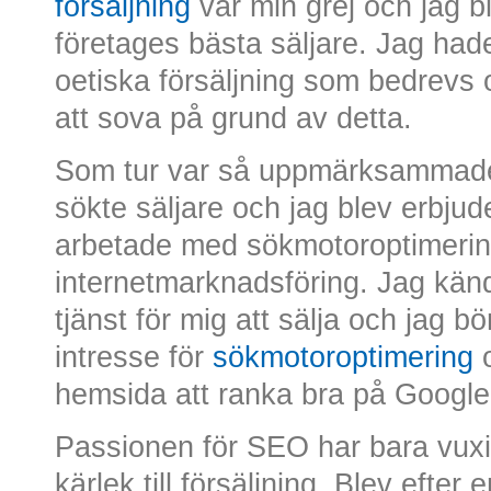
försäljning
var min grej och jag b
företages bästa säljare. Jag had
oetiska försäljning som bedrevs o
att sova på grund av detta.
Som tur var så uppmärksammade
sökte säljare och jag blev erbjud
arbetade med sökmotoroptimeri
internetmarknadsföring. Jag kände 
tjänst för mig att sälja och jag b
intresse för
sökmotoroptimering
o
hemsida att ranka bra på Google
Passionen för SEO har bara vux
kärlek till försäljning. Blev efter 