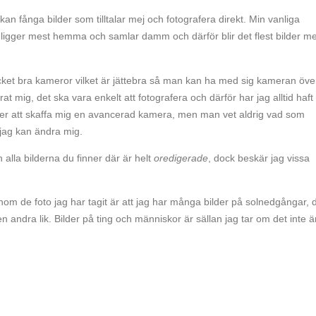
n fånga bilder som tilltalar mej och fotografera direkt. Min vanliga
 ligger mest hemma och samlar damm och därför blir det flest bilder m
et bra kameror vilket är jättebra så man kan ha med sig kameran övera
t mig, det ska vara enkelt att fotografera och därför har jag alltid haft
mmer att skaffa mig en avancerad kamera, men man vet aldrig vad som
 jag kan ändra mig.
 alla bilderna du finner där är helt
oredigerade
, dock beskär jag vissa
nom de foto jag har tagit är att jag har många bilder på solnedgångar, 
en andra lik. Bilder på ting och människor är sällan jag tar om det inte ä