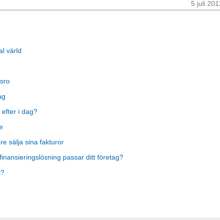
5 juli 20
al värld
sro
ag
 efter i dag?
e
 sälja sina fakturor
finansieringslösning passar ditt företag?
t?