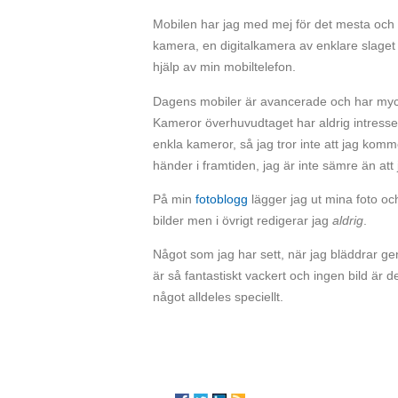
Mobilen har jag med mej för det mesta och ka
kamera, en digitalkamera av enklare slaget
hjälp av min mobiltelefon.
Dagens mobiler är avancerade och har myck
Kameror överhuvudtaget har aldrig intressera
enkla kameror, så jag tror inte att jag ko
händer i framtiden, jag är inte sämre än att
På min
fotoblogg
lägger jag ut mina foto och
bilder men i övrigt redigerar jag
aldrig
.
Något som jag har sett, när jag bläddrar ge
är så fantastiskt vackert och ingen bild är d
något alldeles speciellt.