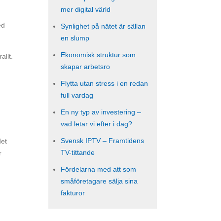
mer digital värld
ed
Synlighet på nätet är sällan
en slump
Ekonomisk struktur som
llt.
skapar arbetsro
Flytta utan stress i en redan
full vardag
En ny typ av investering –
vad letar vi efter i dag?
Svensk IPTV – Framtidens
det
TV-tittande
r
Fördelarna med att som
småföretagare sälja sina
fakturor