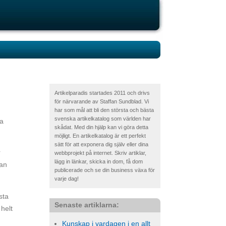
Artikelparadis startades 2011 och drivs
för närvarande av Staffan Sundblad. Vi
har som mål att bli den största och bästa
svenska artikelkatalog som världen har
ta
skådat. Med din hjälp kan vi göra detta
möjligt. En artikelkatalog är ett perfekt
sätt för att exponera dig själv eller dina
r
webbprojekt på internet. Skriv artiklar,
lägg in länkar, skicka in dom, få dom
man
publicerade och se din business växa för
varje dag!
sta
Senaste artiklarna:
helt
Kunskap i vardagen i en allt