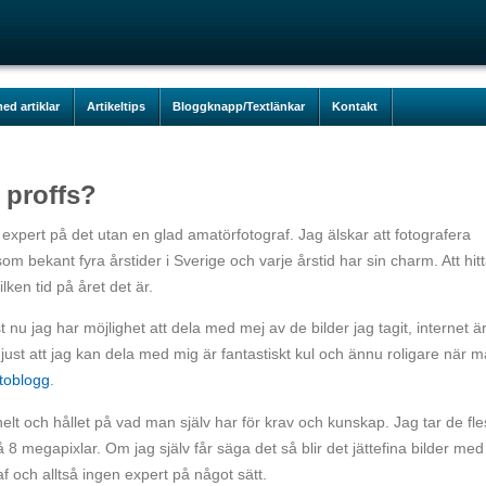
ed artiklar
Artikeltips
Bloggknapp/Textlänkar
Kontakt
 proffs?
n expert på det utan en glad amatörfotograf. Jag älskar att fotografera
om bekant fyra årstider i Sverige och varje årstid har sin charm. Att hit
ilken tid på året det är.
t nu jag har möjlighet att dela med mej av de bilder jag tagit, internet ä
just att jag kan dela med mig är fantastiskt kul och ännu roligare när 
otoblogg
.
t och hållet på vad man själv har för krav och kunskap. Jag tar de fle
 megapixlar. Om jag själv får säga det så blir det jättefina bilder med 
f och alltså ingen expert på något sätt.