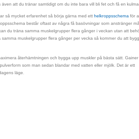
 även att du tränar samtidigt om du inte bara vill bli fet och få en kulm
har så mycket erfarenhet så börja gärna med ett
helkroppsschema
för a
kroppsschema består oftast av några få basövningar som anstränger m
 kan du träna samma muskelgrupper flera gånger i veckan utan att beh
a samma muskelgrupper flera gånger per vecka så kommer du att byg
t maximera återhämtningen och bygga upp muskler på bästa sätt. Gainer
 pulverform som man sedan blandar med vatten eller mjölk. Det är ett
i dagens läge.