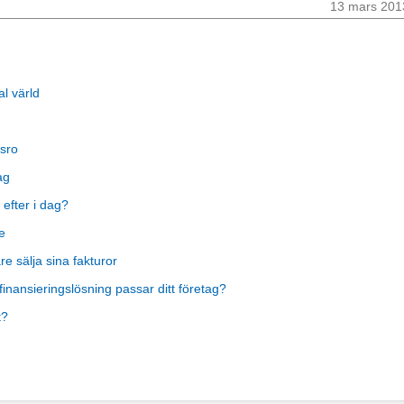
13 mars 201
al värld
sro
ag
 efter i dag?
e
 sälja sina fakturor
finansieringslösning passar ditt företag?
t?