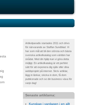
Artikelparadis startades 2011 och drivs
för närvarande av Staffan Sundblad. Vi
har som mål att bli den största och bästa
svenska artikelkatalog som världen har
lesta
skådat. Med din hjälp kan vi göra detta
möjligt. En artikelkatalog är ett perfekt
sätt för att exponera dig själv eller dina
sig
webbprojekt på internet. Skriv artiklar,
lägg in länkar, skicka in dom, få dom
jag
publicerade och se din business växa för
r om
varje dag!
Senaste artiklarna:
Kunskap i vardagen i en allt