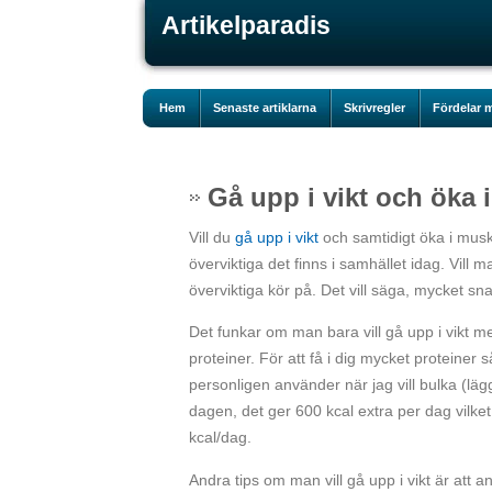
Artikelparadis
Hem
Senaste artiklarna
Skrivregler
Fördelar m
Gå upp i vikt och öka
Vill du
gå upp i vikt
och samtidigt öka i musk
överviktiga det finns i samhället idag. Vill
överviktiga kör på. Det vill säga, mycket s
Det funkar om man bara vill gå upp i vikt me
proteiner. För att få i dig mycket proteiner s
personligen använder när jag vill bulka (läg
dagen, det ger 600 kcal extra per dag vilket
kcal/dag.
Andra tips om man vill gå upp i vikt är att a