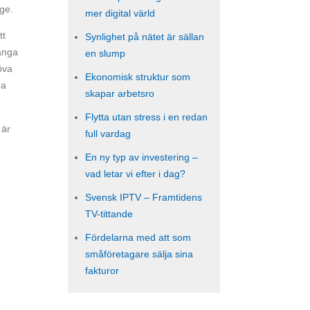
age.
mer digital värld
tt
Synlighet på nätet är sällan
ånga
en slump
öva
Ekonomisk struktur som
ga
skapar arbetsro
Flytta utan stress i en redan
 är
full vardag
En ny typ av investering –
vad letar vi efter i dag?
Svensk IPTV – Framtidens
TV-tittande
Fördelarna med att som
småföretagare sälja sina
fakturor