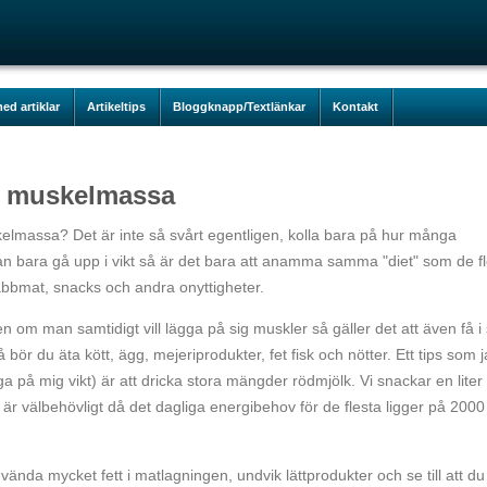
ed artiklar
Artikeltips
Bloggknapp/Textlänkar
Kontakt
 i muskelmassa
elmassa? Det är inte så svårt egentligen, kolla bara på hur många
 man bara gå upp i vikt så är det bara att anamma samma "diet" som de f
nabbmat, snacks och andra onyttigheter.
n om man samtidigt vill lägga på sig muskler så gäller det att även få i 
å bör du äta kött, ägg, mejeriprodukter, fet fisk och nötter. Ett tips som 
ga på mig vikt) är att dricka stora mängder rödmjölk. Vi snackar en lite
 är välbehövligt då det dagliga energibehov för de flesta ligger på 2000
nvända mycket fett i matlagningen, undvik lättprodukter och se till att du