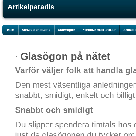
Artikelparadis
Hem
Senaste artiklarna
Skrivregler
Fördelar med artiklar
Artikelt
Glasögon på nätet
Varför väljer folk att handla g
Den mest väsentliga anledningen ti
snabbt, smidigt, enkelt och billigt
Snabbt och smidigt
Du slipper spendera timtals hos ol
just de glasögonen du tycker om.