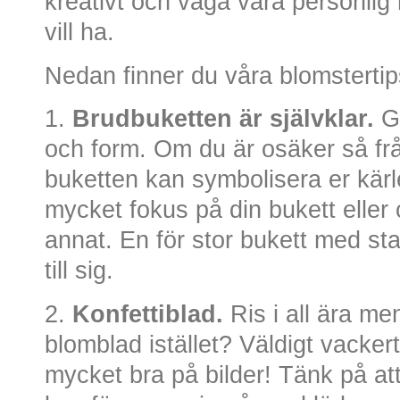
kreativt och våga vara personlig 
vill ha.
Nedan finner du våra blomstertips 
1.
Brudbuketten är självklar.
Gö
och form. Om du är osäker så frå
buketten kan symbolisera er kärl
mycket fokus på din bukett eller
annat. En för stor bukett med st
till sig.
2.
Konfettiblad.
Ris i all ära men
blomblad istället? Väldigt vacker
mycket bra på bilder! Tänk på a