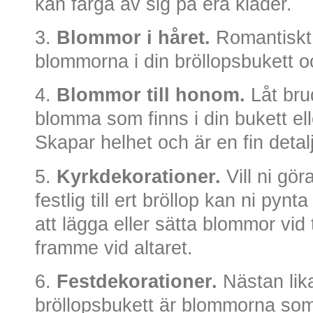
kan färga av sig på era kläder.
3.
Blommor i håret.
Romantiskt 
blommorna i din bröllopsbukett o
4.
Blommor till honom.
Låt bru
blomma som finns i din bukett el
Skapar helhet och är en fin detalj
5.
Kyrkdekorationer.
Vill ni gör
festlig till ert bröllop kan ni py
att lägga eller sätta blommor vi
framme vid altaret.
6.
Festdekorationer.
Nästan lik
bröllopsbukett är blommorna som 