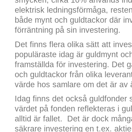
smycken, cirka 10% används indus
elektrisk ledningsförmåga, resten
både mynt och guldtackor där inv
förräntning på sin investering.
Det finns flera olika sätt att inv
populäraste idag är guldmynt oc
framställda för investering. Det 
och guldtackor från olika leveran
värde hos samlare om det är av äl
Idag finns det också guldfonder 
värdet på fonden reflekteras i gu
alltid är fallet. Det är dock må
säkrare investering en t.ex. aktie