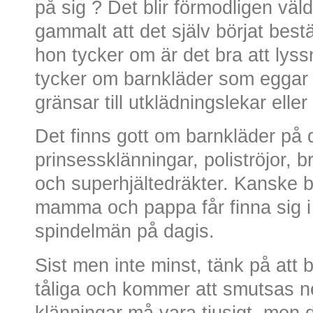
på sig ? Det blir förmodligen väl
gammalt att det själv börjat best
hon tycker om är det bra att lyss
tycker om barnkläder som eggar
gränsar till utklädningslekar eller 
Det finns gott om barnkläder på 
prinsessklänningar, poliströjor, 
och superhjältedräkter. Kanske bl
mamma och pappa får finna sig i 
spindelmän på dagis.
Sist men inte minst, tänk på att
tåliga och kommer att smutsas ne
klänningar må vara tjusigt, men de