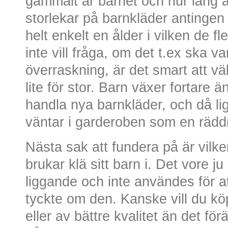
gammalt är barnet och hur lång ä
storlekar på barnkläder antingen 
helt enkelt en ålder i vilken de 
inte vill fråga, om det t.ex ska va
överraskning, är det smart att vä
lite för stor. Barn växer fortare 
handla nya barnkläder, och då ligg
väntar i garderoben som en rädd
Nästa sak att fundera på är vilke
brukar klä sitt barn i. Det vore j
liggande och inte användes för at
tyckte om den. Kanske vill du köp
eller av bättre kvalitet än det fö