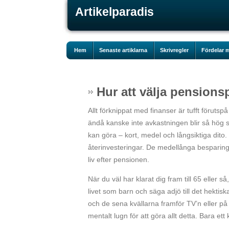
Artikelparadis
Hem
Senaste artiklarna
Skrivregler
Fördelar m
Hur att välja pensions
Allt förknippat med finanser är tufft förut
ändå kanske inte avkastningen blir så hög 
kan göra – kort, medel och långsiktiga dito
återinvesteringar. De medellånga besparingar
liv efter pensionen.
När du väl har klarat dig fram till 65 eller så
livet som barn och säga adjö till det hekti
och de sena kvällarna framför TV’n eller på 
mentalt lugn för att göra allt detta. Bara e