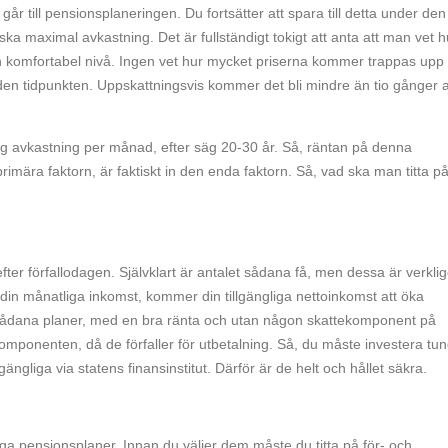
år till pensionsplaneringen. Du fortsätter att spara till detta under den
t ska maximal avkastning. Det är fullständigt tokigt att anta att man vet h
komfortabel nivå. Ingen vet hur mycket priserna kommer trappas upp
den tidpunkten. Uppskattningsvis kommer det bli mindre än tio gånger 
g avkastning per månad, efter säg 20-30 år. Så, räntan på denna
ära faktorn, är faktiskt in den enda faktorn. Så, vad ska man titta på
fter förfallodagen. Självklart är antalet sådana få, men dessa är verkli
n din månatliga inkomst, kommer din tillgängliga nettoinkomst att öka
 sådana planer, med en bra ränta och utan någon skattekomponent på
omponenten, då de förfaller för utbetalning. Så, du måste investera tung
gängliga via statens finansinstitut. Därför är de helt och hållet säkra.
a pensionsplaner. Innan du väljer dem måste du titta på för- och