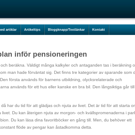
ed artiklar
Artikeltips
Bloggknapp/Textlänkar
Kontakt
plan inför pensioneringen
spå och beräkna. Väldigt många kalkyler och antaganden tas i beräkning 
som man hade förväntat sig. Det finns tre kategorier av sparande som 
. Den första används för barnens utbildning, olycksrelaterade och
na används för ett hus eller kanske en bra bil. Den långsiktiga går till
, då har du tid för att glädjas och njuta av livet. Det är tid för att starta 
ska livet. Du kan återigen njuta av morgon- och kvällspromenaderna i pa
bion. Du kan läsa dina favoritböcker en gång till. Men, du behöver ett
tt konstant flöde av pengar kan åstadkomma detta.