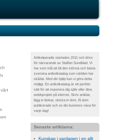
Artikelparadis startades 2011 och drivs
för närvarande av Staffan Sundblad. Vi
och
har som mål att bli den största och bästa
svenska artikelkatalog som världen har
du
skådat. Med din hjälp kan vi göra detta
möjligt. En artikelkatalog är ett perfekt
 vårt
sätt för att exponera dig själv eller dina
webbprojekt på internet. Skriv artiklar,
lägg in länkar, skicka in dom, få dom
publicerade och se din business växa för
om
varje dag!
rken
Senaste artiklarna:
Kunskap i vardagen i en allt