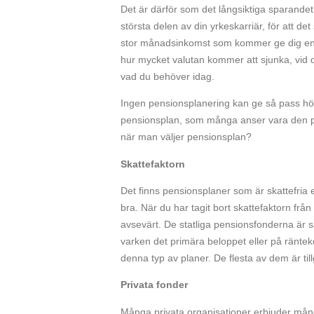
Det är därför som det långsiktiga sparandet g
största delen av din yrkeskarriär, för att de
stor månadsinkomst som kommer ge dig en 
hur mycket valutan kommer att sjunka, vid 
vad du behöver idag.
Ingen pensionsplanering kan ge så pass hö
pensionsplan, som många anser vara den prim
när man väljer pensionsplan?
Skattefaktorn
Det finns pensionsplaner som är skattefria e
bra. När du har tagit bort skattefaktorn frå
avsevärt. De statliga pensionsfonderna är
varken det primära beloppet eller på räntek
denna typ av planer. De flesta av dem är till
Privata fonder
Många privata organisationer erbjuder mång