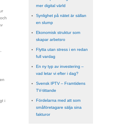
mer digital värld
ur
Synlighet på nätet är sällan
 och
en slump
av
Ekonomisk struktur som
skapar arbetsro
Flytta utan stress i en redan
,
full vardag
En ny typ av investering –
vad letar vi efter i dag?
gen
Svensk IPTV – Framtidens
TV-tittande
Fördelarna med att som
t i
småföretagare sälja sina
fakturor