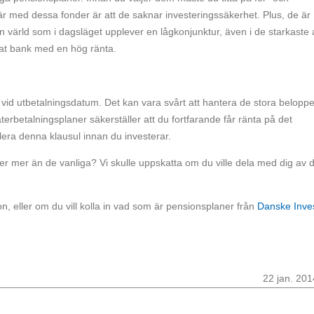
är med dessa fonder är att de saknar investeringssäkerhet. Plus, de är
en värld som i dagsläget upplever en lågkonjunktur, även i de starkaste 
vat bank med en hög ränta.
t vid utbetalningsdatum. Det kan vara svårt att hantera de stora belopp
rbetalningsplaner säkerställer att du fortfarande får ränta på det
lera denna klausul innan du investerar.
 mer än de vanliga? Vi skulle uppskatta om du ville dela med dig av d
, eller om du vill kolla in vad som är pensionsplaner från
Danske Inve
22 jan. 201