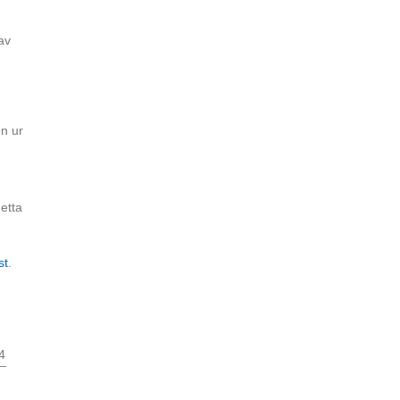
av
en ur
etta
st
.
4