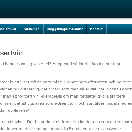
ed artiklar
Artikeltips
Bloggknapp/Textlänkar
Kontakt
sertvin
? Vad händer om jag väljer fel? Häng med så får du lära dig hur man
dregeln att vinet måste vara minst lika sött som efterrätten och helst lite
onen blir outhärdlig, det blir för sött! Men så är det inte. Sötma i dryc
r man ett för torrt vin, exempelvis om man fortsätter dricka sin torra
 kommer det att upplevas som extremt torrt och surt tillsammans med en
sådan upplevelse?
dessertviner. Där hittar du viner från olika länder och som är framstäl
kade druvor med självrunnen druvsaft (Bland annat de exklusivaste