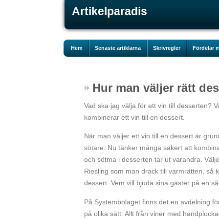
Artikelparadis
Hem
Senaste artiklarna
Skrivregler
Fördelar m
Hur man väljer rätt des
Vad ska jag välja för ett vin till desserten
kombinerar ett vin till en dessert.
När man väljer ett vin till en dessert är grun
sötare. Nu tänker många säkert att kombinati
och sötma i desserten tar ut varandra. Välje
Riesling som man drack till varmrätten, så
dessert. Vem vill bjuda sina gäster på en 
På Systembolaget finns det en avdelning för 
på olika sätt. Allt från viner med handploc