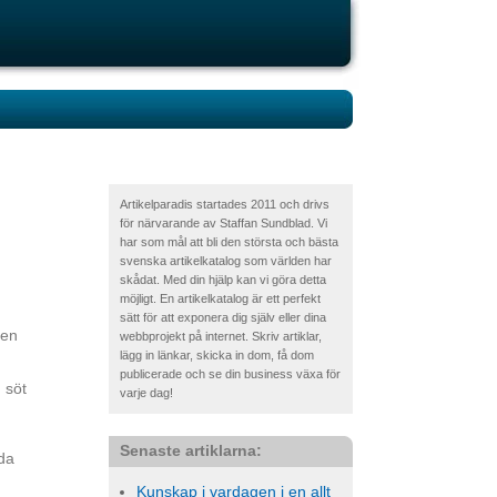
Artikelparadis startades 2011 och drivs
för närvarande av Staffan Sundblad. Vi
har som mål att bli den största och bästa
svenska artikelkatalog som världen har
skådat. Med din hjälp kan vi göra detta
möjligt. En artikelkatalog är ett perfekt
sätt för att exponera dig själv eller dina
ken
webbprojekt på internet. Skriv artiklar,
lägg in länkar, skicka in dom, få dom
publicerade och se din business växa för
 söt
varje dag!
Senaste artiklarna:
lda
Kunskap i vardagen i en allt