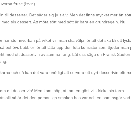
vorna frusit (Isvin).
in till desserter. Det säger sig ju själv. Men det finns mycket mer än s
t med sin dessert. Att möta sött med sött är bara en grundregeln. Nu
r stor inverkan på vilket vin man ska välja för att det ska bli ett lyck
å behövs bubblor för att lätta upp den feta konsistensen. Bjuder man 
rkt med ett dessertvin av samma rang. Låt oss säga en Fransk Sauter
ung.
arna och då kan det vara onödigt att servera ett dyrt dessertvin efter
m ett dessertvin! Men kom ihåg, att om en gäst vill dricka sin torra
 Trots allt så är det den personliga smaken hos var och en som avgör vad