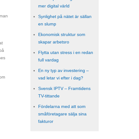
mer digital värld
ötman
Synlighet på nätet är sällan
en slump
Ekonomisk struktur som
skapar arbetsro
at
på
Flytta utan stress i en redan
nes
full vardag
En ny typ av investering –
som
vad letar vi efter i dag?
Svensk IPTV – Framtidens
TV-tittande
Fördelarna med att som
småföretagare sälja sina
fakturor