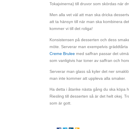
Tokajvinerna) till druvor som skördas när dru
Men alla vet väl att man ska dricka dessertv
att ta hänsyn till när man ska kombinera de
kommer vi till det roliga!
Konsistensen på desserten och dess smaker ha
möte. Serverar man exempelvis gräddtårta s
Creme Brulee
med saffran passar det utmä
som vanligtvis har toner av saffran och hon
Serverar man glass så kyler det ner smaklök
man inte kommer att uppleva alla smaker.
Ha detta i åtanke nästa gång du ska köpa he
Riesling till desserten så är det helt okej.
som är gott.