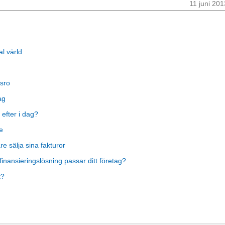
11 juni 201
al värld
sro
ag
 efter i dag?
e
 sälja sina fakturor
finansieringslösning passar ditt företag?
t?