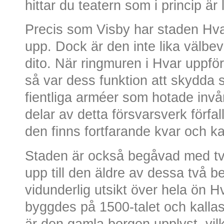
hittar du teatern som i princip ä
Precis som Visby har staden Hva
upp. Dock är den inte lika välbe
dito. När ringmuren i Hvar uppfö
så var dess funktion att skydda 
fientliga arméer som hotade inv
delar av detta försvarsverk förfal
den finns fortfarande kvar och k
Staden är också begåvad med t
upp till den äldre av dessa två b
vidunderlig utsikt över hela ön 
byggdes på 1500-talet och kallas 
är den gamla borgen upplyst, vilk