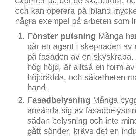
experter på det de ska utföra, och 
och kan operera på ibland myck
några exempel på arbeten som inn
Fönster putsning
Många har 
där en agent i skepnaden av e
på fasaden av en skyskrapa. 
hög höjd, är alltså en form av 
höjdrädda, och säkerheten må
hand.
Fasadbelysning
Många byggn
använda sig av fasadbelysning
sådan belysning och inte min
gått sönder, krävs det en indu