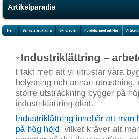
Artikelparadis
Hem
Senaste artiklarna
Skrivregler
Fördelar med artiklar
Artikelt
Industriklättring – arbe
I takt med att vi utrustar våra b
belysning och annan utrustning, o
större utsträckning bygger på hö
industriklättring ökat.
Industriklättring innebär att man 
på hög höjd
, vilket kräver att m