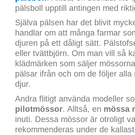
pälsboll upptill antingen med rikti
Själva pälsen har det blivit myck
handlar om att många farmar som
djuren på ett dåligt sätt. Pälsto
eller tvättbjörn. Om man vill så
klädmärken som säljer mössorna 
pälsar ifrån och om de följer alla
djur.
Andra flitigt använda modeller s
pilotmössor
. Alltså, en
mössa 
inuti. Dessa mössor är otroligt 
rekommenderas under de kallaste