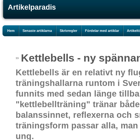
Artikelparadis
Hem
Senaste artiklarna
Skrivregler
Fördelar med artiklar
Artikelt
Kettlebells - ny spänn
Kettlebells är en relativt ny f
träningshallarna runtom i Sv
funnits med sedan länge tillb
"kettlebellträning" tränar både
balanssinnet, reflexerna och
träningsform passar alla, ma
ung.