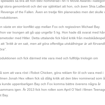
 spelades så bra att hon blev nominerad i MTV Movie Awards i kategor
igt stora genombrott och det var självklart att hon, och även Shia LaBe
 Revenge of the Fallen. Även en tredje film planerades men det skulle 
produktionen.
n växte en stor konflikt upp mellan Fox och regissören Michael Bay.
tt hon var tvungen att gå upp ungefär 5 kg. Hon hade då svarat med hår
tsmetoder med Hitler. Detta uttalande fick hård kritik från medskådespe
 att
”kritik är en sak, men att göra offentliga utskällningar är att förvand
öra”
.
roduktionen och fick därmed inte vara med och fullfölja triologin om
så som att vara röst i Robot Chicken, göra reklam för öl och vara med i
men Jonah Hex vilken fick så dålig kritik att den blev nominerad som å
na kunde uppenbarligen Bay och Fox komma bättre överens några år
llsammans igen. År 2013 fick hon rollen som April O´Neil i filmen Teenag
t Bay.