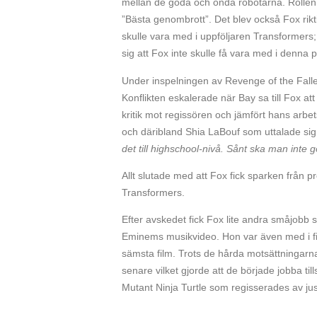
mellan de goda och onda robotarna. Rollen
”Bästa genombrott”. Det blev också Fox rikt
skulle vara med i uppföljaren Transformers;
sig att Fox inte skulle få vara med i denna 
Under inspelningen av Revenge of the Falle
Konflikten eskalerade när Bay sa till Fox a
kritik mot regissören och jämfört hans arbe
och däribland Shia LaBouf som uttalade sig
det till highschool-nivå. Sånt ska man inte g
Allt slutade med att Fox fick sparken från p
Transformers.
Efter avskedet fick Fox lite andra småjobb 
Eminems musikvideo. Hon var även med i fil
sämsta film. Trots de hårda motsättningar
senare vilket gjorde att de började jobba ti
Mutant Ninja Turtle som regisserades av jus