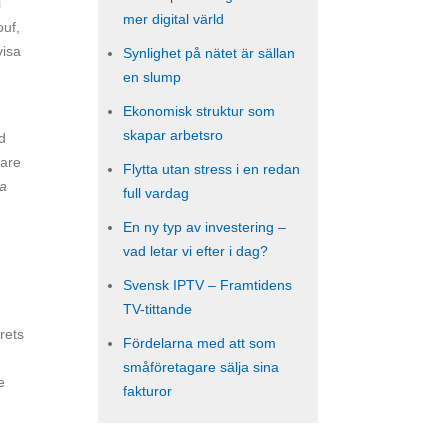
i
mer digital värld
ouf,
visa
Synlighet på nätet är sällan
en slump
Ekonomisk struktur som
skapar arbetsro
d
lare
Flytta utan stress i en redan
la
full vardag
En ny typ av investering –
vad letar vi efter i dag?
Svensk IPTV – Framtidens
TV-tittande
rets
Fördelarna med att som
småföretagare sälja sina
e
fakturor