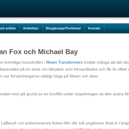
ed artiklar
Artikeltips
Bloggknapp/Textlänkar
Kontakt
an Fox och Michael Bay
en kvinnliga huvudrollen i
filmen Transformers
trodde många att det sku
baserades på en serie om leksaker som förvandlades och får liv vilket 
n var förväntningarna väldigt höga på filmen och dess
brottet men på grund av en konflikt under inspelningen av den andra fi
Beouf i en action/science fiction-film där två ungdomar dras in i krig