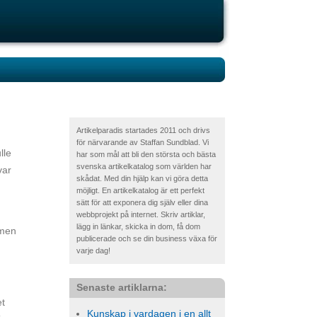
Artikelparadis startades 2011 och drivs
för närvarande av Staffan Sundblad. Vi
lle
har som mål att bli den största och bästa
svenska artikelkatalog som världen har
var
skådat. Med din hjälp kan vi göra detta
möjligt. En artikelkatalog är ett perfekt
sätt för att exponera dig själv eller dina
webbprojekt på internet. Skriv artiklar,
lägg in länkar, skicka in dom, få dom
lmen
publicerade och se din business växa för
varje dag!
Senaste artiklarna:
et
Kunskap i vardagen i en allt