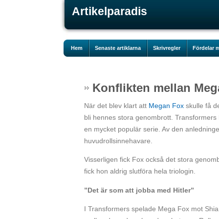
Artikelparadis
Hem
Senaste artiklarna
Skrivregler
Fördelar m
Konflikten mellan Meg
När det blev klart att
Megan Fox
skulle få d
bli hennes stora genombrott. Transformers 
en mycket populär serie. Av den anledninge
huvudrollsinnehavare.
Visserligen fick Fox också det stora genom
fick hon aldrig slutföra hela triologin.
”Det är som att jobba med Hitler”
I Transformers spelade Mega Fox mot Shia La