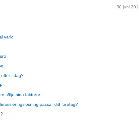
30 juni 201
al värld
sro
ag
 efter i dag?
e
 sälja sina fakturor
finansieringslösning passar ditt företag?
t?