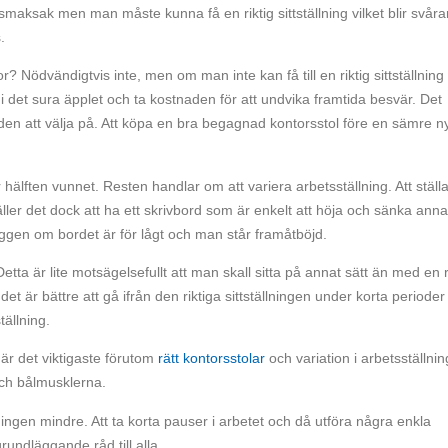
 smaksak men man måste kunna få en riktig sittställning vilket blir svåra
.
? Nödvändigtvis inte, men om man inte kan få till en riktig sittställning
 i det sura äpplet och ta kostnaden för att undvika framtida besvär. Det
en att välja på. Att köpa en bra begagnad kontorsstol före en sämre n
hälften vunnet. Resten handlar om att variera arbetsställning. Att ställa
 gäller det dock att ha ett skrivbord som är enkelt att höja och sänka anna
 ryggen om bordet är för lågt och man står framåtböjd.
 Detta är lite motsägelsefullt att man skall sitta på annat sätt än med en r
 det är bättre att gå ifrån den riktiga sittställningen under korta perioder
ställning.
är det viktigaste förutom
rätt kontorsstolar
och variation i arbetsställni
och bålmusklerna.
ingen mindre. Att ta korta pauser i arbetet och då utföra några enkla
rundläggande råd till alla.