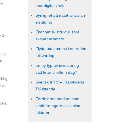
re
mer digital värld
Synlighet på nätet är sällan
en slump
Ekonomisk struktur som
y är
skapar arbetsro
Flytta utan stress i en redan
 sig
full vardag
rs
En ny typ av investering –
vad letar vi efter i dag?
iktig
Svensk IPTV – Framtidens
 för
TV-tittande
Fördelarna med att som
ngen.
småföretagare sälja sina
fakturor