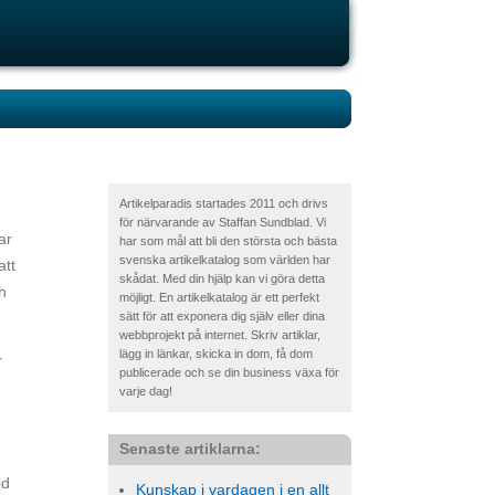
Artikelparadis startades 2011 och drivs
för närvarande av Staffan Sundblad. Vi
ar
har som mål att bli den största och bästa
svenska artikelkatalog som världen har
att
skådat. Med din hjälp kan vi göra detta
h
möjligt. En artikelkatalog är ett perfekt
sätt för att exponera dig själv eller dina
webbprojekt på internet. Skriv artiklar,
lägg in länkar, skicka in dom, få dom
r
publicerade och se din business växa för
varje dag!
Senaste artiklarna:
id
Kunskap i vardagen i en allt