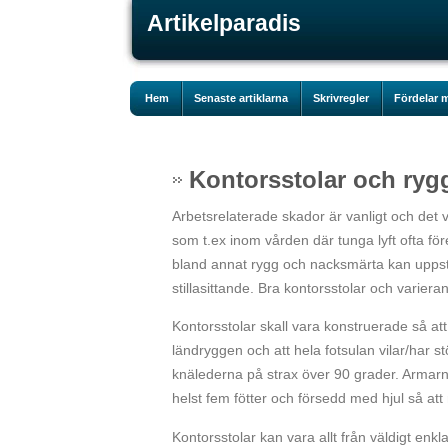
Artikelparadis
Hem
Senaste artiklarna
Skrivregler
Fördelar m
Kontorsstolar och ryg
Arbetsrelaterade skador är vanligt och det v
som t.ex inom vården där tunga lyft ofta för
bland annat rygg och nacksmärta kan uppstå. 
stillasittande. Bra kontorsstolar och variera
Kontorsstolar skall vara konstruerade så att m
ländryggen och att hela fotsulan vilar/har stö
knälederna på strax över 90 grader. Armarna
helst fem fötter och försedd med hjul så a
Kontorsstolar kan vara allt från väldigt enkl