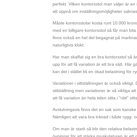
perfekt. Vilken kontorsstol man väljer är en
att uppnå om inställningsmöjligheter saknas
Måste kontorsstolar kosta runt 10.000 kronor
med en billigare kontorsstol så får man bita
finns också en hel del begagnat på marknad
naturligtvis klokt.
Har man skaffat sig en bra kontorsstol så är 
upp för att få variation är ett bra sätt. Här
kan det i stället bli en ökad belastning för
Variationer i sittställningen är också viktigt.
sittställning men variationer är så viktiga att
att få variation än hela tiden sitta i "rätt" sitt
Avslutningsvis finns det en sak som kanske 
Nämligen att vara bra tränad i både rygg- 
Om man är stark så blir den relativa belastn
övningar för att stärka muskulaturen är ett g