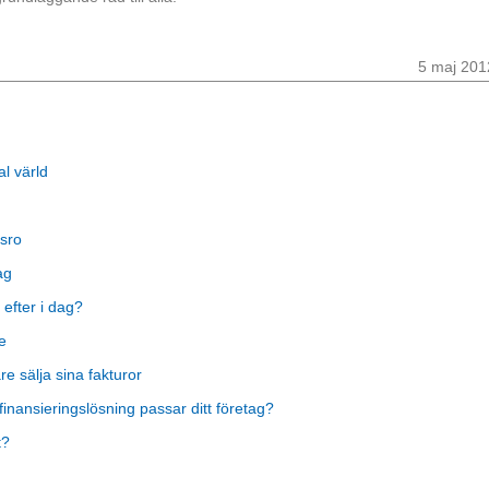
5 maj 201
al värld
sro
ag
 efter i dag?
e
 sälja sina fakturor
finansieringslösning passar ditt företag?
t?