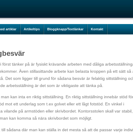
ed artiklar
Artikeltips
Bloggknapp/Textlänkar
Kontakt
gbesvär
i först tänker på är fysiskt krävande arbeten med dåliga arbetsställning
ekommer. Även stillasittande arbete kan belasta kroppen på ett sätt så 
Det som ligger till grund för sådana besvär är felaktig sittställning oc
nde arbetsställning är det som är viktigaste att tänka på.
an kan inta en riktig sittställning. En riktig sittställning innebär stöd fö
d mot ett underlag som t.ex golvet eller ett lågt fotstöd. En vinkel i
 vilande på armstöden eller skrivbordet. Kontorsstolen skall var stabil,
tt man kan komma så nära skrivbordet som möjligt.
a till sådana där man kan ställa in det mesta så att de passar varje indiv