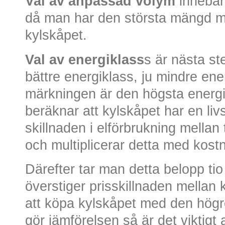
Val av anpassad volym
innebär 
då man har den största mängd ma
kylskåpet.
Val av energiklass
s är nästa ste
bättre energiklass, ju mindre ener
märkningen är den högsta ener
beräknar att kylskåpet har en liv
skillnaden i elförbrukning mellan
och multiplicerar detta med kostn
Därefter tar man detta belopp ti
överstiger prisskillnaden mellan 
att köpa kylskåpet med den hög
gör jämförelsen så är det viktig