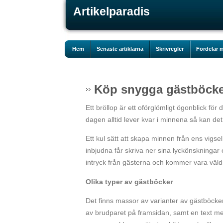
Artikelparadis
Hem
Senaste artiklarna
Skrivregler
Fördelar m
Köp snygga gästböck
Ett bröllop är ett oförglömligt ögonblick f
dagen alltid lever kvar i minnena så kan det v
Ett kul sätt att skapa minnen från ens vigsel
inbjudna får skriva ner sina lyckönskningar o
intryck från gästerna och kommer vara väldig
Olika typer av gästböcker
Det finns massor av varianter av gästböcke
av brudparet på framsidan, samt en text me