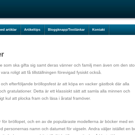
ed artiklar
Artikeltips
Bloggknapp/Textlänkar
Kontakt
er
ör de som ska gifta sig samt deras vänner och familj men även om den sto
ara roligt att få tillställningen förevigad fysiskt också.
 och efterföljande bröllopsfest är att köpa en vacker gästbok där alla
ch gratulationer. Detta är ett klassiskt sätt att samla alla minnen och
t kul att plocka fram och läsa i åratal framöver.
r för bröllopet, och en av de populäraste modellerna är böcker med en 
d personernas namn och datumet för vigseln. Andra väljer istället en b