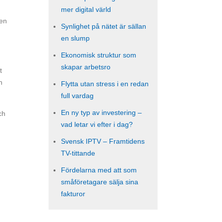
mer digital värld
 en
Synlighet på nätet är sällan
en slump
Ekonomisk struktur som
skapar arbetsro
t
h
Flytta utan stress i en redan
full vardag
En ny typ av investering –
ch
vad letar vi efter i dag?
Svensk IPTV – Framtidens
TV-tittande
Fördelarna med att som
småföretagare sälja sina
fakturor