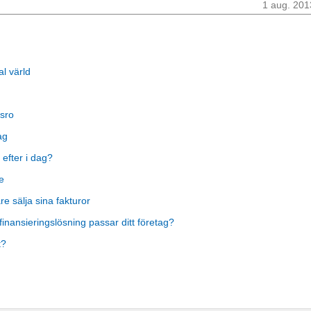
1 aug. 201
al värld
sro
ag
 efter i dag?
e
 sälja sina fakturor
finansieringslösning passar ditt företag?
t?