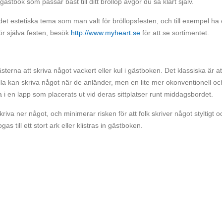
ästbok som passar bäst till ditt bröllop avgör du så klart själv.
 det estetiska tema som man valt för bröllopsfesten, och till exempel ha
r själva festen, besök
http://www.myheart.se
för att se sortimentet.
gästerna att skriva något vackert eller kul i gästboken. Det klassiska är at
alla kan skriva något när de anländer, men en lite mer okonventionell oc
lla i en lapp som placerats ut vid deras sittplatser runt middagsbordet.
skriva ner något, och minimerar risken för att folk skriver något styltigt o
till ett stort ark eller klistras in gästboken.