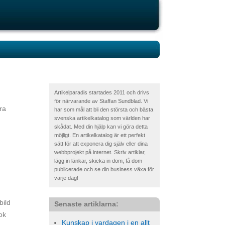
Artikelparadis startades 2011 och drivs
för närvarande av Staffan Sundblad. Vi
ra
har som mål att bli den största och bästa
svenska artikelkatalog som världen har
skådat. Med din hjälp kan vi göra detta
möjligt. En artikelkatalog är ett perfekt
sätt för att exponera dig själv eller dina
webbprojekt på internet. Skriv artiklar,
lägg in länkar, skicka in dom, få dom
publicerade och se din business växa för
varje dag!
bild
Senaste artiklarna:
ok
Kunskap i vardagen i en allt