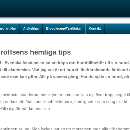
ed artiklar
Artikeltips
Bloggknapp/Textlänkar
Kontakt
roffsens hemliga tips
d i Svenska Akademien än att köpa rätt hundtillbehör till sin hund.
kt till akademien. Vad jag vet är att hundtillbehörsletande är bland 
gaste man kan göra. Allt på samma gång. Har du själv en hund, då
svåraste stunderna, hemligheter som kan lyfta dig över trappsteget till
e endast ett fåtal hundtillbehörsköpare, hemligheter som i dag ska få
Håll i dig för här kommer de:
 sanningen är ute. Man lockas lätt att tro motsatsen men alla tillbehörspr