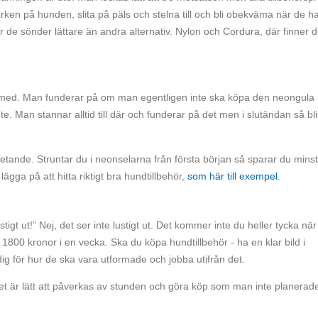
ärken på hunden, slita på päls och stelna till och bli obekväma när de h
 de sönder lättare än andra alternativ. Nylon och Cordura, där finner 
ag med. Man funderar på om man egentligen inte ska köpa den neongula
te. Man stannar alltid till där och funderar på det men i slutändan så bli
ga letande. Struntar du i neonselarna från första början så sparar du mins
ga på att hitta riktigt bra hundtillbehör,
som här till exempel
.
tigt ut!” Nej, det ser inte lustigt ut. Det kommer inte du heller tycka när
r 1800 kronor i en vecka. Ska du köpa hundtillbehör - ha en klar bild i
dig för hur de ska vara utformade och jobba utifrån det.
det är lätt att påverkas av stunden och göra köp som man inte planerad