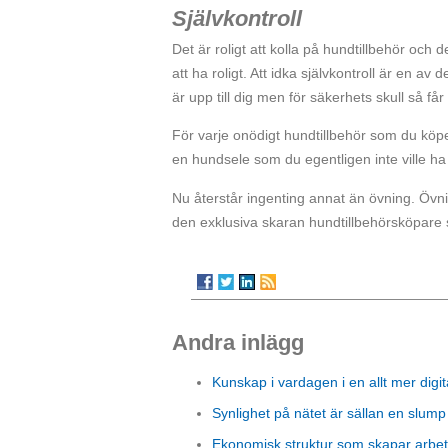
Självkontroll
Det är roligt att kolla på hundtillbehör och 
att ha roligt. Att idka självkontroll är en av
är upp till dig men för säkerhets skull så få
För varje onödigt hundtillbehör som du kö
en hundsele som du egentligen inte ville ha
Nu återstår ingenting annat än övning. Övn
den exklusiva skaran hundtillbehörsköpare so
Andra inlägg
Kunskap i vardagen i en allt mer digit
Synlighet på nätet är sällan en slump
Ekonomisk struktur som skapar arbet