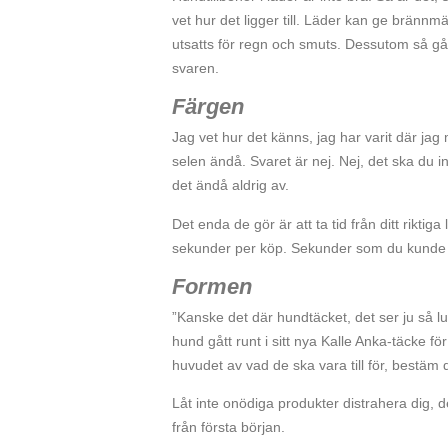
vet hur det ligger till. Läder kan ge brännm
utsatts för regn och smuts. Dessutom så går
svaren.
Färgen
Jag vet hur det känns, jag har varit där j
selen ändå. Svaret är nej. Nej, det ska du in
det ändå aldrig av.
Det enda de gör är att ta tid från ditt rikti
sekunder per köp. Sekunder som du kunde läg
Formen
”Kanske det där hundtäcket, det ser ju så lus
hund gått runt i sitt nya Kalle Anka-täcke fö
huvudet av vad de ska vara till för, bestäm 
Låt inte onödiga produkter distrahera dig, 
från första början.