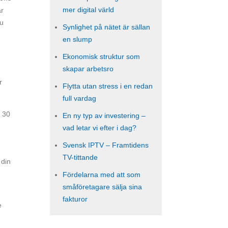
mer digital värld
ar
du
Synlighet på nätet är sällan
en slump
Ekonomisk struktur som
skapar arbetsro
r
Flytta utan stress i en redan
full vardag
t 30
En ny typ av investering –
vad letar vi efter i dag?
Svensk IPTV – Framtidens
TV-tittande
 din
Fördelarna med att som
småföretagare sälja sina
fakturor
e