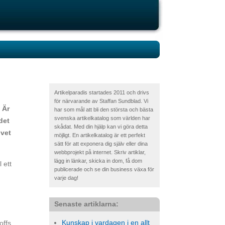
Artikelparadis startades 2011 och drivs
för närvarande av Staffan Sundblad. Vi
 Är
har som mål att bli den största och bästa
svenska artikelkatalog som världen har
det
skådat. Med din hjälp kan vi göra detta
 vet
möjligt. En artikelkatalog är ett perfekt
sätt för att exponera dig själv eller dina
webbprojekt på internet. Skriv artiklar,
lägg in länkar, skicka in dom, få dom
 ett
publicerade och se din business växa för
varje dag!
Senaste artiklarna:
Kunskap i vardagen i en allt
offs