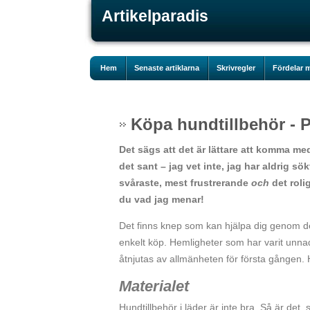
Artikelparadis
Hem
Senaste artiklarna
Skrivregler
Fördelar m
Köpa hundtillbehör - P
Det sägs att det är lättare att komma me
det sant – jag vet inte, jag har aldrig sö
svåraste, mest frustrerande
och
det roli
du vad jag menar!
Det finns knep som kan hjälpa dig genom de 
enkelt köp. Hemligheter som har varit unnad
åtnjutas av allmänheten för första gången. 
Materialet
Hundtillbehör i läder är inte bra. Så är det,