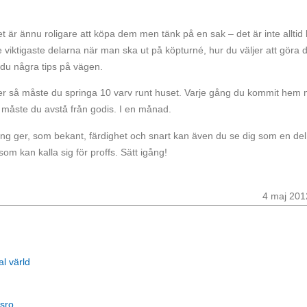
det är ännu roligare att köpa dem men tänk på en sak – det är inte alltid
 de viktigaste delarna när man ska ut på köpturné, hur du väljer att göra 
r du några tips på vägen.
per så måste du springa 10 varv runt huset. Varje gång du kommit hem
 måste du avstå från godis. I en månad.
ing ger, som bekant, färdighet och snart kan även du se dig som en del
m kan kalla sig för proffs. Sätt igång!
4 maj 201
al värld
sro