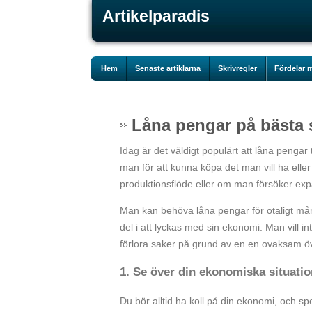
Artikelparadis
Hem
Senaste artiklarna
Skrivregler
Fördelar m
Låna pengar på bästa s
Idag är det väldigt populärt att låna pengar 
man för att kunna köpa det man vill ha eller
produktionsflöde eller om man försöker expa
Man kan behöva låna pengar för otaligt mång
del i att lyckas med sin ekonomi. Man vill 
förlora saker på grund av en en ovaksam öv
1. Se över din ekonomiska situati
Du bör alltid ha koll på din ekonomi, och spe