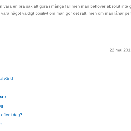
an vara en bra sak att göra i många fall men man behöver absolut inte 
kan vara något väldigt positivt om man gör det rätt, men om man lånar pe
22 maj 201
al värld
sro
ag
 efter i dag?
e