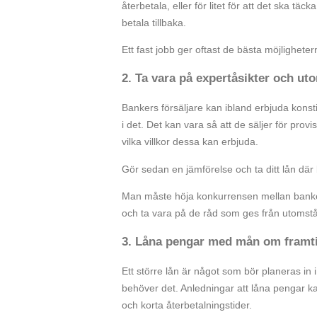
återbetala, eller för litet för att det ska 
betala tillbaka.
Ett fast jobb ger oftast de bästa möjlighetern
2. Ta vara på expertåsikter och u
Bankers försäljare kan ibland erbjuda konsti
i det. Det kan vara så att de säljer för provi
vilka villkor dessa kan erbjuda.
Gör sedan en jämförelse och ta ditt lån där b
Man måste höja konkurrensen mellan banker 
och ta vara på de råd som ges från utoms
3. Låna pengar med mån om framt
Ett större lån är något som bör planeras in i 
behöver det. Anledningar att låna pengar k
och korta återbetalningstider.