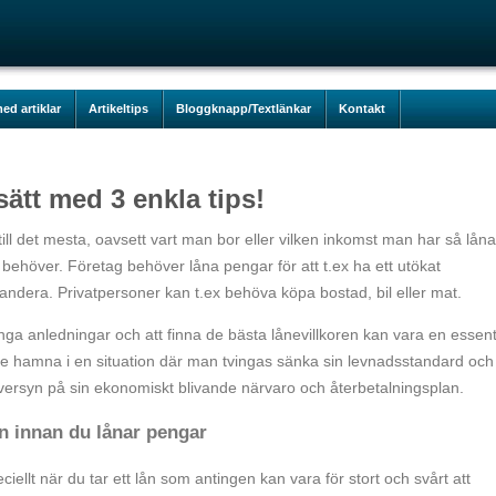
ed artiklar
Artikeltips
Bloggknapp/Textlänkar
Kontakt
ätt med 3 enkla tips!
till det mesta, oavsett vart man bor eller vilken inkomst man har så låna
 behöver. Företag behöver låna pengar för att t.ex ha ett utökat
ndera. Privatpersoner kan t.ex behöva köpa bostad, bil eller mat.
a anledningar och att finna de bästa lånevillkoren kan vara en essenti
inte hamna i en situation där man tvingas sänka sin levnadsstandard och
ersyn på sin ekonomiskt blivande närvaro och återbetalningsplan.
on innan du lånar pengar
ciellt när du tar ett lån som antingen kan vara för stort och svårt att