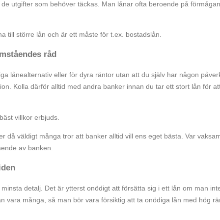
täcka de utgifter som behöver täckas. Man lånar ofta beroende på förmågan
a till större lån och är ett måste för t.ex. bostadslån.
tomståendes råd
ga lånealternativ eller för dyra räntor utan att du själv har någon påve
sion. Kolla därför alltid med andra banker innan du tar ett stort lån för at
äst villkor erbjuds.
då väldigt många tror att banker alltid vill ens eget bästa. Var vaksa
tående av banken.
iden
minsta detalj. Det är ytterst onödigt att försätta sig i ett lån om man int
an vara många, så man bör vara försiktig att ta onödiga lån med hög rä