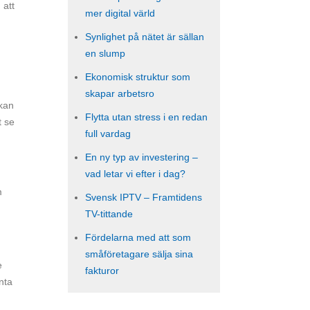
 att
mer digital värld
Synlighet på nätet är sällan
en slump
Ekonomisk struktur som
skapar arbetsro
rkan
Flytta utan stress i en redan
t se
full vardag
En ny typ av investering –
vad letar vi efter i dag?
m
Svensk IPTV – Framtidens
TV-tittande
Fördelarna med att som
småföretagare sälja sina
e
fakturor
nta