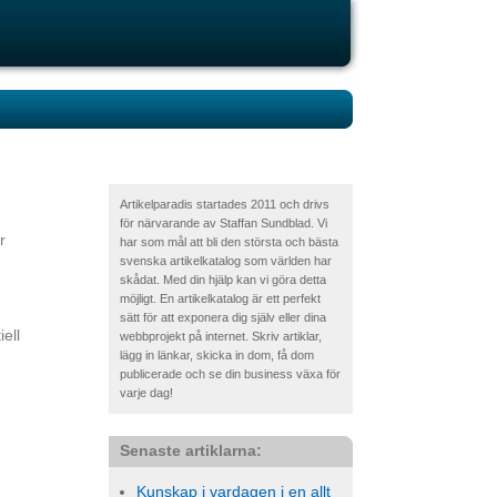
Artikelparadis startades 2011 och drivs
för närvarande av Staffan Sundblad. Vi
r
har som mål att bli den största och bästa
svenska artikelkatalog som världen har
skådat. Med din hjälp kan vi göra detta
möjligt. En artikelkatalog är ett perfekt
sätt för att exponera dig själv eller dina
ell
webbprojekt på internet. Skriv artiklar,
lägg in länkar, skicka in dom, få dom
publicerade och se din business växa för
varje dag!
Senaste artiklarna:
Kunskap i vardagen i en allt