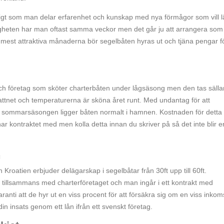
digt som man delar erfarenhet och kunskap med nya förmågor som vill l
gligheten har man oftast samma veckor men det går ju att arrangera som
 mest attraktiva månaderna bör segelbåten hyras ut och tjäna pengar f
r och företag som sköter charterbåten under lågsäsong men den tas sälla
attnet och temperaturerna är sköna året runt. Med undantag för att
ör sommarsäsongen ligger båten normalt i hamnen. Kostnaden för detta
 kontraktet med men kolla detta innan du skriver på så det inte blir e
n
 Kroatien erbjuder delägarskap i segelbåtar från 30ft upp till 60ft.
 tillsammans med charterföretaget och man ingår i ett kontrakt med
ranti att de hyr ut en viss procent för att försäkra sig om en viss inkom
din insats genom ett lån ifrån ett svenskt företag.