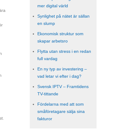
mer digital värld
ära
Synlighet på nätet är sällan
en slump
ör
Ekonomisk struktur som
skapar arbetsro
Flytta utan stress i en redan
n
full vardag
En ny typ av investering –
n
vad letar vi efter i dag?
Svensk IPTV – Framtidens
TV-tittande
Fördelarna med att som
småföretagare sälja sina
st.
fakturor