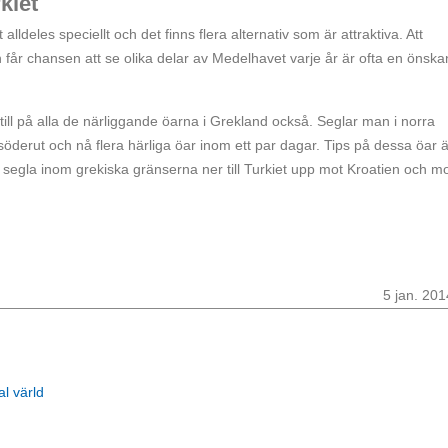
kiet
ldeles speciellt och det finns flera alternativ som är attraktiva. Att
år chansen att se olika delar av Medelhavet varje år är ofta en önska
till på alla de närliggande öarna i Grekland också. Seglar man i norra
derut och nå flera härliga öar inom ett par dagar. Tips på dessa öar ä
segla inom grekiska gränserna ner till Turkiet upp mot Kroatien och m
5 jan. 201
al värld