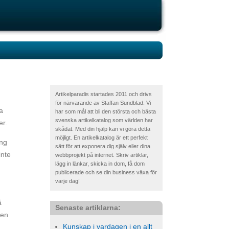
Artikelparadis startades 2011 och drivs
för närvarande av Staffan Sundblad. Vi
a
har som mål att bli den största och bästa
svenska artikelkatalog som världen har
er.
skådat. Med din hjälp kan vi göra detta
möjligt. En artikelkatalog är ett perfekt
ing
sätt för att exponera dig själv eller dina
inte
webbprojekt på internet. Skriv artiklar,
lägg in länkar, skicka in dom, få dom
publicerade och se din business växa för
varje dag!
å
Senaste artiklarna:
ven
Kunskap i vardagen i en allt