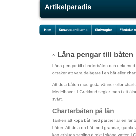
Artikelparadis
Hem
Senaste artiklarna
Skrivregler
Fördelar m
Låna pengar till båten
Låna pengar till charterbåten och dela med d
orsaker att vara delägare i en båt eller cha
Att dela båten med goda vänner eller charte
Medelhavet. I Grekland seglar man i ett öla
svårt.
Charterbåten på lån
Tanken att köpa båt med partner är en fantast
båten. Att dela en båt med grannar, gamla 
kan erbjuda segling direkt i sköna vatten i 