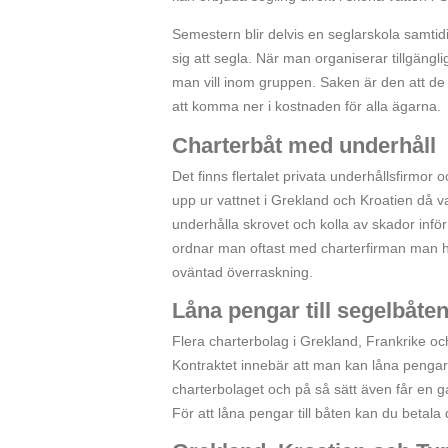
Semestern blir delvis en seglarskola samti
sig att segla. När man organiserar tillgän
man vill inom gruppen. Saken är den att de
att komma ner i kostnaden för alla ägarna.
Charterbåt med underhåll
Det finns flertalet privata underhållsfirmo
upp ur vattnet i Grekland och Kroatien då v
underhålla skrovet och kolla av skador inf
ordnar man oftast med charterfirman man har
oväntad överraskning.
Låna pengar till segelbåte
Flera charterbolag i Grekland, Frankrike och
Kontraktet innebär att man kan låna pengar
charterbolaget och på så sätt även får en ga
För att låna pengar till båten kan du betala 