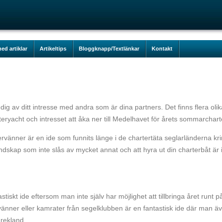
ed artiklar
Artikeltips
Bloggknapp/Textlänkar
Kontakt
ig av ditt intresse med andra som är dina partners. Det finns flera olik
rteryacht och intresset att åka ner till Medelhavet för årets sommarchart
rvänner är en ide som funnits länge i de chartertäta seglarländerna kr
ndskap som inte slås av mycket annat och att hyra ut din charterbåt är 
iskt ide eftersom man inte själv har möjlighet att tillbringa året runt p
vänner eller kamrater från segelklubben är en fantastisk ide där man ä
Grekland.