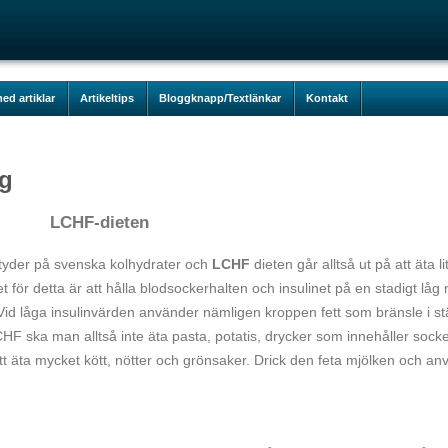
ed artiklar
Artikeltips
Bloggknapp/Textlänkar
Kontakt
ng
LCHF-dieten
yder på svenska kolhydrater och
LCHF
dieten går alltså ut på att äta li
för detta är att hålla blodsockerhalten och insulinet på en stadigt låg 
g. Vid låga insulinvärden använder nämligen kroppen fett som bränsle i stä
HF ska man alltså inte äta pasta, potatis, drycker som innehåller sock
t äta mycket kött, nötter och grönsaker. Drick den feta mjölken och an