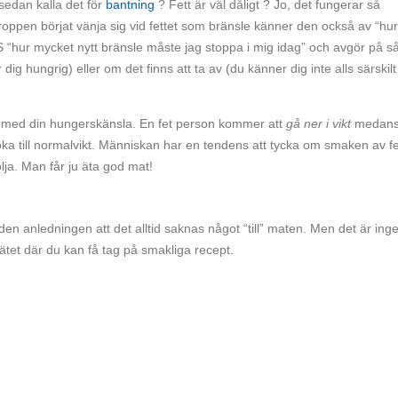
 sedan kalla det för
bantning
? Fett är väl dåligt ? Jo, det fungerar så
 kroppen börjat vänja sig vid fettet som bränsle känner den också av “hur
 “hur mycket nytt bränsle måste jag stoppa i mig idag” och avgör på så
ig hungrig) eller om det finns att ta av (du känner dig inte alls särskilt
kt med din hungerskänsla. En fet person kommer att
gå ner i vikt
medans
ka till normalvikt. Människan har en tendens att tycka om smaken av fe
ölja. Man får ju äta god mat!
den anledningen att det alltid saknas något “till” maten. Men det är inge
ätet där du kan få tag på smakliga recept.