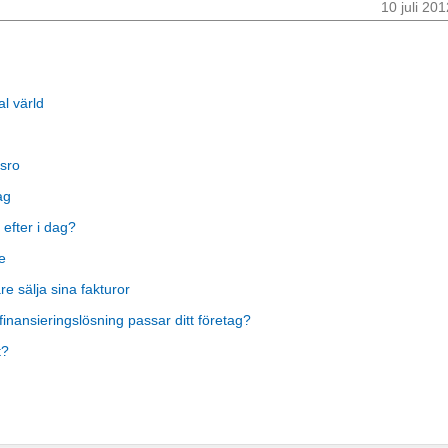
10 juli 201
al värld
sro
ag
 efter i dag?
e
 sälja sina fakturor
finansieringslösning passar ditt företag?
t?