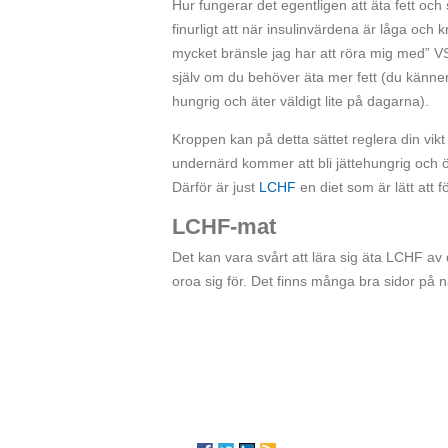
Hur fungerar det egentligen att äta fett och
finurligt att när insulinvärdena är låga och
mycket bränsle jag har att röra mig med” VS
själv om du behöver äta mer fett (du känner d
hungrig och äter väldigt lite på dagarna).
Kroppen kan på detta sättet reglera din vi
undernärd kommer att bli jättehungrig och ö
Därför är just
LCHF
en diet som är lätt att f
LCHF-mat
Det kan vara svårt att lära sig äta LCHF av 
oroa sig för. Det finns många bra sidor på n