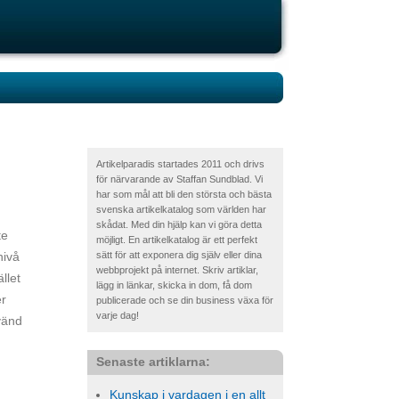
Artikelparadis startades 2011 och drivs
för närvarande av Staffan Sundblad. Vi
har som mål att bli den största och bästa
svenska artikelkatalog som världen har
skådat. Med din hjälp kan vi göra detta
te
möjligt. En artikelkatalog är ett perfekt
nivå
sätt för att exponera dig själv eller dina
webbprojekt på internet. Skriv artiklar,
llet
lägg in länkar, skicka in dom, få dom
er
publicerade och se din business växa för
varje dag!
vänd
Senaste artiklarna:
Kunskap i vardagen i en allt