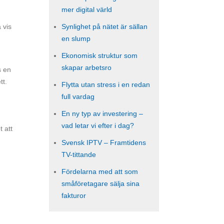
mer digital värld
Synlighet på nätet är sällan
 vis
en slump
Ekonomisk struktur som
skapar arbetsro
 en
tt.
Flytta utan stress i en redan
full vardag
En ny typ av investering –
vad letar vi efter i dag?
t att
Svensk IPTV – Framtidens
TV-tittande
Fördelarna med att som
småföretagare sälja sina
fakturor