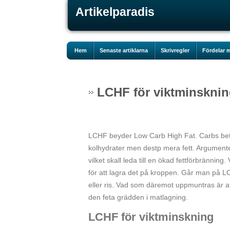
Artikelparadis
Hem
Senaste artiklarna
Skrivregler
Fördelar m
LCHF för viktminskni
LCHF beyder Low Carb High Fat. Carbs bet
kolhydrater men destp mera fett. Argumentet 
vilket skall leda till en ökad fettförbrännin
för att lagra det på kroppen. Går man på LC
eller ris. Vad som däremot uppmuntras är at
den feta grädden i matlagning.
LCHF för viktminskning