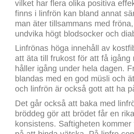
vilket har flera olika positiva ef
finns i linfrön kan bland annat 
man äter tillsammans med fröna, 
undvika högt blodsocker och dia
Linfrönas höga innehåll av kostfi
att äta till frukost för att få igån
håller igång under hela dagen. 
blandas med en god müsli och ä
och linfrön är också gott att ha på
Det går också att baka med linfrön
bröddeg gör att brödet får en ri
konsistens. Saftigheten kommer fr
på att binda vätska. På linfro.co