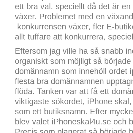
ett bra val, speciellt då det är 
växer. Problemet med en växand
konkurrensen växer, fler E-butik
allt tuffare att konkurrera, specie
Eftersom jag ville ha så snabb in
organiskt som möjligt så började 
domännamn som innehöll ordet ip
flesta bra domännamnen upptagna
flöda. Tanken var att få ett do
viktigaste sökordet, iPhone ska
som ett butiksnamn. Efter mycke
blev valet iPhoneskal4u.se och 
Precis som planerat så började b