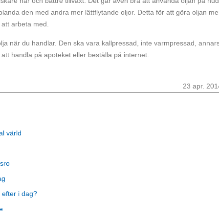
iskare hår och bättre tillväxt. Det går även bra att använda oljan på hu
blanda den med andra mer lättflytande oljor. Detta för att göra oljan me
 att arbeta med.
inolja när du handlar. Den ska vara kallpressad, inte varmpressad, annar
 att handla på apoteket eller beställa på internet.
23 apr. 201
al värld
sro
ag
 efter i dag?
e