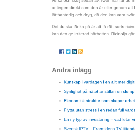
verka och skölj sedan av. Även här får du fr
antingen direkt som den är eller genom att 
lätthanterlig och dryg, då den kan vara svår
Det du ska tänka på är att få rätt sorts ric
kan den ge irriterad hårbotten. Ricinolja går
Andra inlägg
Kunskap i vardagen i en allt mer digit
Synlighet på nätet är sällan en slump
Ekonomisk struktur som skapar arbet
Flytta utan stress i en redan full vard
En ny typ av investering – vad letar vi
Svensk IPTV – Framtidens TV-tittand