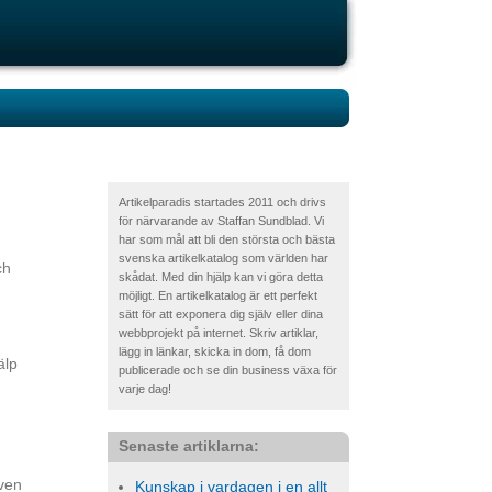
Artikelparadis startades 2011 och drivs
för närvarande av Staffan Sundblad. Vi
har som mål att bli den största och bästa
svenska artikelkatalog som världen har
ch
skådat. Med din hjälp kan vi göra detta
möjligt. En artikelkatalog är ett perfekt
sätt för att exponera dig själv eller dina
webbprojekt på internet. Skriv artiklar,
lägg in länkar, skicka in dom, få dom
älp
publicerade och se din business växa för
varje dag!
Senaste artiklarna:
även
Kunskap i vardagen i en allt