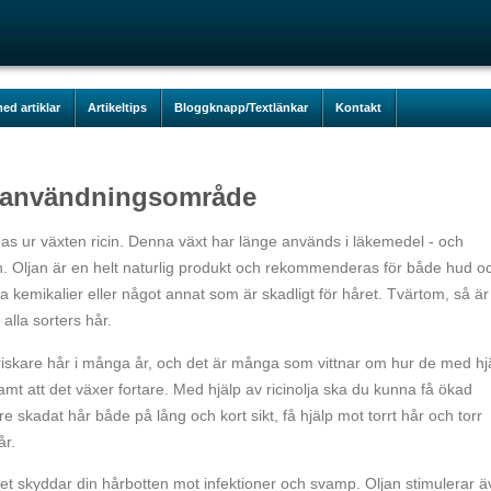
ed artiklar
Artikeltips
Bloggknapp/Textlänkar
Kontakt
s användningsområde
apas ur växten ricin. Denna växt har länge används i läkemedel - och
. Oljan är en helt naturlig produkt och rekommenderas för både hud o
ra kemikalier eller något annat som är skadligt för håret. Tvärtom, så är
 alla sorters hår.
 friskare hår i många år, och det är många som vittnar om hur de med hj
 samt att det växer fortare. Med hjälp av ricinolja ska du kunna få ökad
e skadat hår både på lång och kort sikt, få hjälp mot torrt hår och torr
år.
lket skyddar din hårbotten mot infektioner och svamp. Oljan stimulerar 