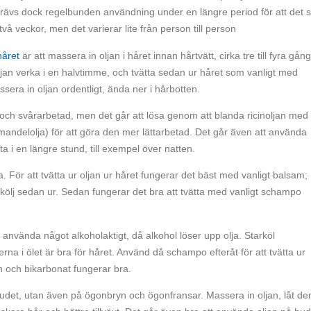
 krävs dock regelbunden användning under en längre period för att det 
två veckor, men det varierar lite från person till person
håret
är att massera in oljan i håret innan hårtvätt, cirka tre till fyra gång
jan verka i en halvtimme, och tvätta sedan ur håret som vanligt med
ra in oljan ordentligt, ända ner i hårbotten.
e och svårarbetad, men det går att lösa genom att blanda ricinoljan med
r mandelolja) för att göra den mer lättarbetad. Det går även att använda
ta i en längre stund, till exempel över natten.
a. För att tvätta ur oljan ur håret fungerar det bäst med vanligt balsam;
skölj sedan ur. Sedan fungerar det bra att tvätta med vanligt schampo
 använda något alkoholaktigt, då alkohol löser upp olja. Starköl
na i ölet är bra för håret. Använd då schampo efteråt för att tvätta ur
n och bikarbonat fungerar bra.
vudet, utan även på ögonbryn och ögonfransar. Massera in oljan, låt de