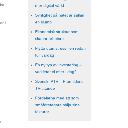
ska
mer digital värld
Synlighet på nätet är sällan
en slump
er i
Ekonomisk struktur som
skapar arbetsro
Flytta utan stress i en redan
full vardag
En ny typ av investering –
vad letar vi efter i dag?
Svensk IPTV – Framtidens
TV-tittande
Fördelarna med att som
småföretagare sälja sina
fakturor
n