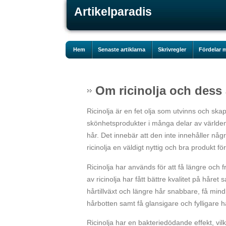
Artikelparadis
Hem
Senaste artiklarna
Skrivregler
Fördelar m
Om ricinolja och des
Ricinolja är en fet olja som utvinns och sk
skönhetsprodukter i många delar av världen
hår. Det innebär att den inte innehåller någ
ricinolja en väldigt nyttig och bra produkt för
Ricinolja har används för att få längre och
av ricinolja har fått bättre kvalitet på håret
hårtillväxt och längre hår snabbare, få mindr
hårbotten samt få glansigare och fylligare h
Ricinolja har en bakteriedödande effekt, vi