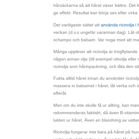
hårsäckarna så att håret växer bättre. Det
ge effekt. Resultat kan börja ses efter cirka 
Det vanligaste sättet att
använda ricinolja i 
veckan (d.v.s ungefär varannan dag). Låt ol
schampo och balsam. Var noga med att masse
Många upplever att ricinolja är trögflytand
någon annan olja (till exempel olivolja elle
ricinolja som hårinpackning, och låta den sit
Fukta alltid håret innan du använder ricinolj
massera in balsamet i håret, låt verka och 
efteråt.
Men om du inte skulle få ur allting, kan man
rekommenderas faktiskt, då även B-vitaminer
lukten ur håret. Även en blandning av vatte
Ricinolja fungerar inte bara på håret på hu