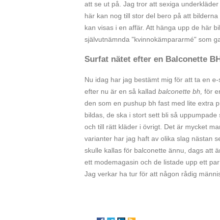
att se ut på. Jag tror att sexiga underkläde
här kan nog till stor del bero på att bilde
kan visas i en affär. Att hänga upp de här bi
självutnämnda "kvinnokämpararmé" som gara
Surfat nätet efter en Balconette B
Nu idag har jag bestämt mig för att ta en e-s
efter nu är en så kallad
balconette bh,
för e
den som en pushup bh fast med lite extra pus
bildas, de ska i stort sett bli så uppumpade
och till rätt kläder i övrigt. Det är mycket
varianter har jag haft av olika slag nästan 
skulle kallas för balconette ännu, dags att änd
ett modemagasin och de listade upp ett par oli
Jag verkar ha tur för att någon rådig männi