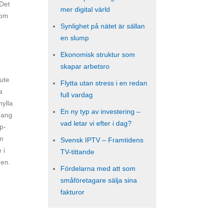
 Det
mer digital värld
som
Synlighet på nätet är sällan
en slump
Ekonomisk struktur som
skapar arbetsro
 ute
Flytta utan stress i en redan
a
full vardag
hylla
En ny typ av investering –
nhang
vad letar vi efter i dag?
p-
om
Svensk IPTV – Framtidens
 i
TV-tittande
 en.
Fördelarna med att som
småföretagare sälja sina
fakturor