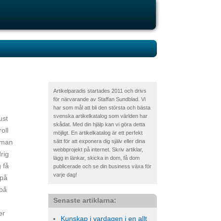
Artikelparadis startades 2011 och drivs
för närvarande av Staffan Sundblad. Vi
har som mål att bli den största och bästa
svenska artikelkatalog som världen har
ust
skådat. Med din hjälp kan vi göra detta
oll
möjligt. En artikelkatalog är ett perfekt
m man
sätt för att exponera dig själv eller dina
webbprojekt på internet. Skriv artiklar,
drig
lägg in länkar, skicka in dom, få dom
 få
publicerade och se din business växa för
varje dag!
 på
 på
Senaste artiklarna:
er
Kunskap i vardagen i en allt