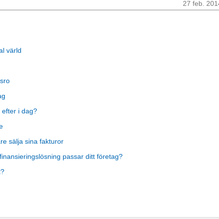
27 feb. 201
al värld
sro
ag
 efter i dag?
e
 sälja sina fakturor
finansieringslösning passar ditt företag?
t?