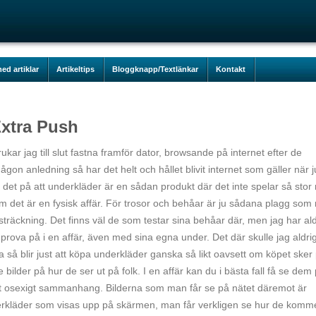
ed artiklar
Artikeltips
Bloggknapp/Textlänkar
Kontakt
xtra Push
rukar jag till slut fastna framför dator, browsande på internet efter de
gon anledning så har det helt och hållet blivit internet som gäller när j
et på att underkläder är en sådan produkt där det inte spelar så stor r
 om det är en fysisk affär. För trosor och behåar är ju sådana plagg so
 utsträckning. Det finns väl de som testar sina behåar där, men jag har al
t prova på i en affär, även med sina egna under. Det där skulle jag aldrig
 så blir just att köpa underkläder ganska så likt oavsett om köpet sker
se bilder på hur de ser ut på folk. I en affär kan du i bästa fall få se dem
ot osexigt sammanhang. Bilderna som man får se på nätet däremot är
nderkläder som visas upp på skärmen, man får verkligen se hur de komm