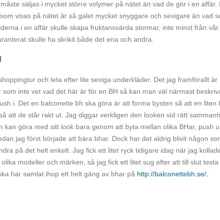
r måste säljas i mycket större volymer på nätet än vad de gör i en affär.
rna som visas på nätet är så galet mycket snyggare och sexigare än vad 
lderna i en affär skulle skapa fruktansvärda stormar, inte minst från vår
nterat skulle ha skrikit både det ena och andra.
H
hoppingtur och leta efter lite sexiga underkläder. Det jag framförallt är
r som inte vet vad det här är för en BH så kan man väl närmast beskriv
h i. Det en balconette bh ska göra är att forma bysten så att en liten 
 så att de står rakt ut. Jag diggar verkligen den looken vid rätt samma
 man kan göra med sitt look bara genom att byta mellan olika BHar, push u
sedan jag först började att bära bhar. Dock har det aldrig blivit någon s
ra på det helt enkelt. Jag fick ett litet ryck tidigare idag när jag kollade
ka modeller och märken, så jag fick ett litet sug efter att till slut testa
ska har samlat ihop ett helt gäng av bhar på
http://balconettebh.se/.