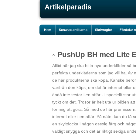
Artikelparadis
Hem
Senaste artiklarna
Skrivregler
Fördelar m
PushUp BH med Lite E
Alltid när jag ska hitta nya underkläder så b
perfekta underkläderna som jag vill ha. Av nå
de här produkterna ska köpa. Kanske beror d
varifrån den köps, om det är internet eller
ändå inte testar i en affär - i speciellt stor
tyckt om det. Trosor är helt ute ur bilden at
för mig att göra. Så med de här premisserna
internet eller i en affär. På nätet kan du få 
en skyltdocka i någon osexig färg och någ
väldigt snygga och det är riktigt sexiga u