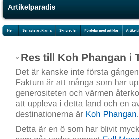
Artikelparadis
Hem
Senaste artiklarna
Skrivregler
Fördelar med artiklar
Artikelt
Res till Koh Phangan i 
Det är kanske inte första gången 
Faktum är att många som har upp
generositeten och värmen återk
att uppleva i detta land och en a
destinationerna är
Koh Phangan
.
Detta är en ö som har blivit myc