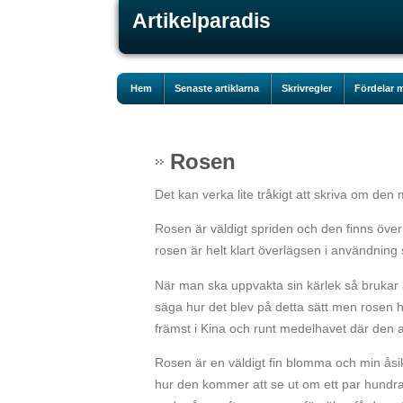
Artikelparadis
Hem
Senaste artiklarna
Skrivregler
Fördelar m
Rosen
Det kan verka lite tråkigt att skriva om de
Rosen är väldigt spriden och den finns över
rosen är helt klart överlägsen i användnin
När man ska uppvakta sin kärlek så brukar 
säga hur det blev på detta sätt men rosen har
främst i Kina och runt medelhavet där den an
Rosen är en väldigt fin blomma och min åsik
hur den kommer att se ut om ett par hundra 