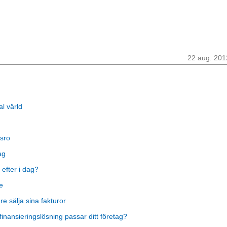
22 aug. 201
al värld
sro
ag
 efter i dag?
e
 sälja sina fakturor
finansieringslösning passar ditt företag?