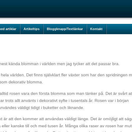
ed artiklar
Artikeltips
Bloggknapp/Textlänkar
Kontakt
n mest kända blomman i världen men jag tycker att det passar bra.
 hela världen. Det finns självklart fler växter som har den spridningen 
g som dekorativ blomma.
alltid rosen vara den första blomma som man tänker på. Det är svårt at
 trots allt använts i dekorativt syfte i tusentals år. Rosen var i början
vändes väldigt tidigt i buketter och liknande.
t är att den kommer att användas väldigt länge. Det är omöjligt att säg
eller kanske till och med tusen år. Många olika raser av rosen har mut