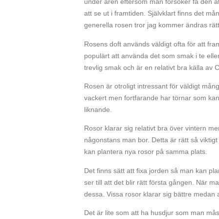
under åren eftersom man försöker få den att
att se ut i framtiden. Självklart finns det
generella rosen tror jag kommer ändras rät
Rosens doft används väldigt ofta för att fr
populärt att använda det som smak i te eller
trevlig smak och är en relativt bra källa av 
Rosen är otroligt intressant för väldigt må
vackert men fortfarande har törnar som kan 
liknande.
Rosor klarar sig relativt bra över vintern me
någonstans man bor. Detta är rätt så viktigt
kan plantera nya rosor på samma plats.
Det finns sätt att fixa jorden så man kan pl
ser till att det blir rätt första gången. När
dessa. Vissa rosor klarar sig bättre medan a
Det är lite som att ha husdjur som man mås