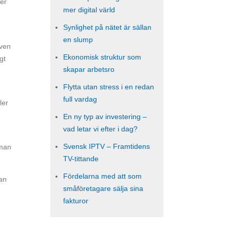
mer
mer digital värld
Synlighet på nätet är sällan
en slump
även
Ekonomisk struktur som
gt
skapar arbetsro
Flytta utan stress i en redan
full vardag
ler
En ny typ av investering –
vad letar vi efter i dag?
Svensk IPTV – Framtidens
 man
TV-tittande
Fördelarna med att som
man
småföretagare sälja sina
fakturor