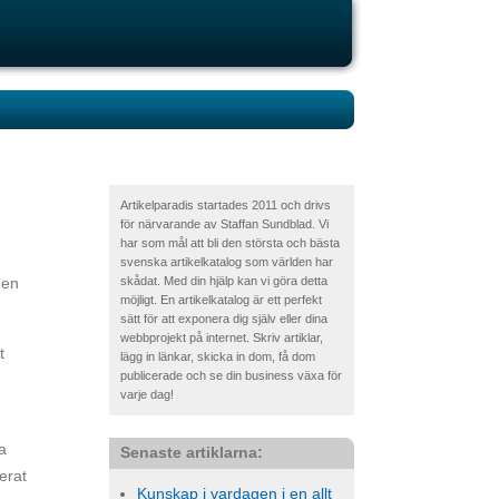
Artikelparadis startades 2011 och drivs
för närvarande av Staffan Sundblad. Vi
har som mål att bli den största och bästa
svenska artikelkatalog som världen har
skådat. Med din hjälp kan vi göra detta
men
möjligt. En artikelkatalog är ett perfekt
sätt för att exponera dig själv eller dina
webbprojekt på internet. Skriv artiklar,
t
lägg in länkar, skicka in dom, få dom
publicerade och se din business växa för
varje dag!
a
Senaste artiklarna:
erat
Kunskap i vardagen i en allt