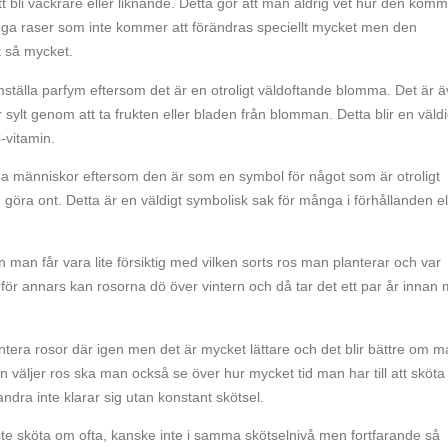
 bli vackrare eller liknande. Detta gör att man aldrig vet hur den kom
 många raser som inte kommer att förändras speciellt mycket men den
t så mycket.
amställa parfym eftersom det är en otroligt väldoftande blomma. Det är 
 sylt genom att ta frukten eller bladen från blomman. Detta blir en väldi
C-vitamin.
nga människor eftersom den är som en symbol för något som är otroligt
göra ont. Detta är en väldigt symbolisk sak för många i förhållanden el
n man får vara lite försiktig med vilken sorts ros man planterar och var
 för annars kan rosorna dö över vintern och då tar det ett par år innan
antera rosor där igen men det är mycket lättare och det blir bättre om 
 man väljer ros ska man också se över hur mycket tid man har till att sköta
ndra inte klarar sig utan konstant skötsel.
te sköta om ofta, kanske inte i samma skötselnivå men fortfarande så