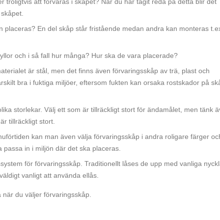
roligtvis att förvaras i skåpet? När du har tagit reda på detta blir det
 skåpet.
n placeras? En del skåp står fristående medan andra kan monteras t.e
llor och i så fall hur många? Hur ska de vara placerade?
aterialet är stål, men det finns även förvaringsskåp av trä, plast och
skilt bra i fuktiga miljöer, eftersom fukten kan orsaka rostskador på sk
ika storlekar. Välj ett som är tillräckligt stort för ändamålet, men tänk 
tillräckligt stort.
nuförtiden kan man även välja förvaringsskåp i andra roligare färger och 
passa in i miljön där det ska placeras.
system för förvaringsskåp. Traditionellt låses de upp med vanliga nyckl
väldigt vanligt att använda ellås.
 när du väljer förvaringsskåp.