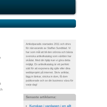
Artikelparadis startades 2011 och drivs
för närvarande av Staffan Sundblad. Vi
har som mål att bli den största och bästa
svenska artikelkatalog som världen har
n
skådat. Med din hjälp kan vi göra detta
möjligt. En artikelkatalog är ett perfekt
sätt för att exponera dig själv eller dina
webbprojekt på internet. Skriv artiklar,
lägg in länkar, skicka in dom, få dom
n
publicerade och se din business växa för
t
varje dag!
ch
Senaste artiklarna:
Kunskap i vardagen i en allt