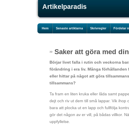
Artikelparadis
Hem
Senaste artiklarna
Skrivregler
Fördelar m
Saker att göra med din
Börjar livet falla i rutin och veckorna ba
förändring i era liv. Många förhållanden 
eller hittar på något att göra tillsammans
tillsammans?
Ta fram en liten kruka eller låda samt pappe
dejt och riv ut dem till små lappar. Vik ihop 
bara att plocka ut en lapp och fullfölja kon
gör det någon av er vill, på bådas villkor.
uppfyllelse.