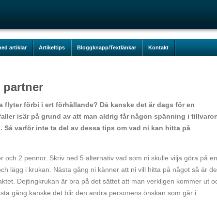
ed artiklar
Artikeltips
Bloggknapp/Textlänkar
Kontakt
 partner
ra flyter förbi i ert förhållande? Då kanske det är dags för en
faller isär på grund av att man aldrig får någon spänning i tillvaro
. Så varför inte ta del av dessa tips om vad ni kan hitta på
r och 2 pennor. Skriv ned 5 alternativ vad som ni skulle vilja göra på e
och lägg i krukan. Nästa gång ni känner att ni vill hitta på något så är de
traktet. Dejtingkrukan är bra på det sättet att man verkligen kommer ut o
 Nästa gång kanske det blir den andra personens önskan som går i