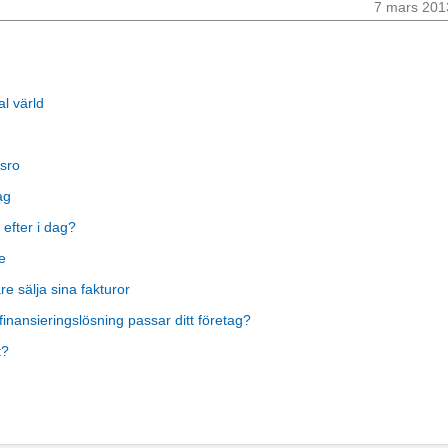
7 mars 201
al värld
sro
ag
 efter i dag?
e
 sälja sina fakturor
finansieringslösning passar ditt företag?
t?