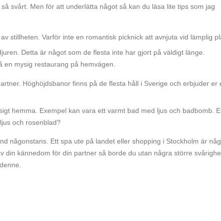
 så svårt. Men för att underlätta något så kan du läsa lite tips som jag
v stillheten. Varför inte en romantisk picknick att avnjuta vid lämplig p
djuren. Detta är något som de flesta inte har gjort på väldigt länge.
 på en mysig restaurang på hemvägen.
rtner. Höghöjdsbanor finns på de flesta håll i Sverige och erbjuder er
sigt hemma. Exempel kan vara ett varmt bad med ljus och badbomb. El
 ljus och rosenblad?
d någonstans. Ett spa ute på landet eller shopping i Stockholm är någ
av din kännedom för din partner så borde du utan några större svårighe
 denne.